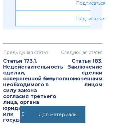
Подписаться
Подписаться
Предыдущая статья
Следующая статья
Статья 173.1.
Статья 183.
Недействительность
Заключение
сделки,
сделки
совершенной без
неуполномоченным
необходимого в
лицом
силу закона
согласия третьего
лица, органа
юридического лица
или
Доп материалы
государственного
органа либо органа
местного
самоуправления