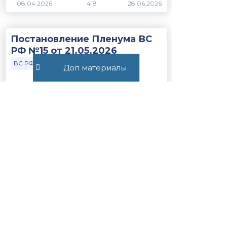
418
Постановление Пленума ВС
РФ №15 от 21.05.2026
ВС РФ
Закон
Доп материалы
379
Статья 56.1. Особенности
применения пониженных
налоговых ставок, налоговых
льгот, пониженных тарифов
страховых взносов н...
Закон
НК РФ
1244