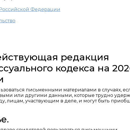
 Российской Федерации
льство
действующая редакция
суального кодекса на 202
и
ьзоваться письменными материалами в случаях, ес
выми или другими данными, которые трудно удерж
у, лицам, участвующим в деле, и могут быть приоб
е.
 право свидетелей пользоваться письменными