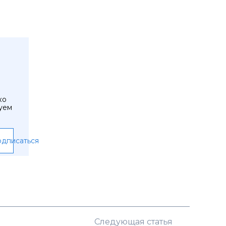
ко
уем
дписаться
Следующая статья