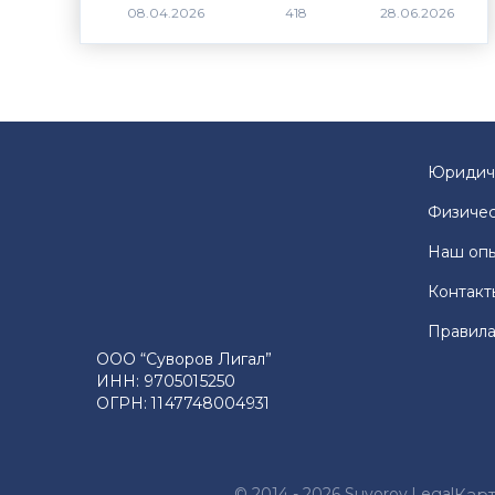
418
Юридич
Физичес
Наш оп
Контакт
Правила
ООО “Суворов Лигал”
ИНН: 9705015250
ОГРН: 1147748004931
© 2014 - 2026 Suvorov.Legal
Карт