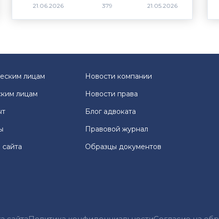
379
еским лицам
Новости компании
ким лицам
Новости права
ыт
Блог адвоката
ы
Правовой журнал
 сайта
Образцы документов
а сайта
Политика конфиденциальности
Согласие на об