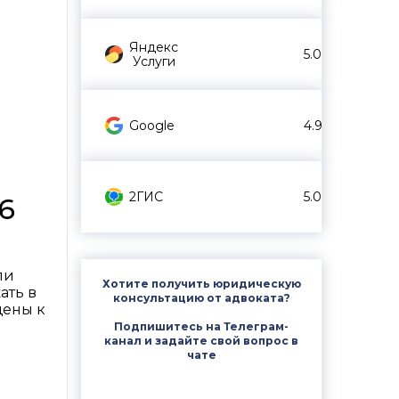
Яндекс
5.0
Услуги
Google
4.9
2ГИС
5.0
6
ли
Хотите получить юридическую
ать в
консультацию от адвоката?
щены к
Подпишитесь на Телеграм-
канал и задайте свой вопрос в
чате