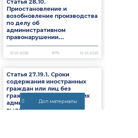
Статья 28.10.
Приостановление и
возобновление производства
по делу об
административном
правонарушении...
1975
Статья 27.19.1. Сроки
содержания иностранных
граждан или лиц без
гражданства, подлежащих
Доп материалы
административному
выдворению за...
1736