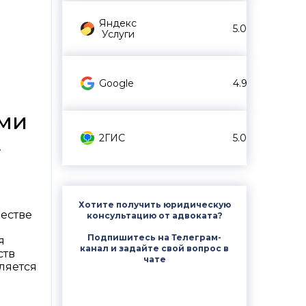
Яндекс
5.0
Услуги
Google
4.9
ями
2ГИС
5.0
,
Хотите получить юридическую
честве
консультацию от адвоката?
Подпишитесь на Телеграм-
я
канал и задайте свой вопрос в
ств
чате
ляется