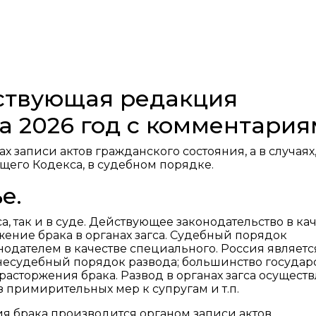
йствующая редакция
а 2026 год с комментари
 записи актов гражданского состояния, а в случаях
щего Кодекса, в судебном порядке.
е.
са, так и в суде. Действующее законодательство в ка
ение брака в органах загса. Судебный порядок
нодателем в качестве специального. Россия являетс
внесудебный порядок развода; большинство государ
асторжения брака. Развод в органах загса осуществ
 примирительных мер к супругам и т.п.
я брака производится органом записи актов