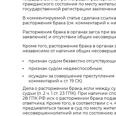
гражданского состояния по месту жительст
государственной регистрации заключени
В комментируемой статье сделана ссылка 
расторжения брака (см. комментарий к ним
Расторжение брака в органах загса при в
заявления) и отсутствии общих несоверш
Кроме того, расторжение брака в органах
независимо от наличия общих несовершенн
признан судом безвестно отсутствующ
признан судом недееспособным;
осужден за совершение преступления к
комментарий к ст. 19 СК).
Дела о расторжении брака, если между су
судьи (п. 2 ч. 1 ст. 23 ГПК). При наличии 
28 ГПК РФ иск о расторжении брака подае
ответчика. Кроме того, в соответствии с ч.
предъявляться также в суд по месту жител
несовершеннолетний или по состоянию зд