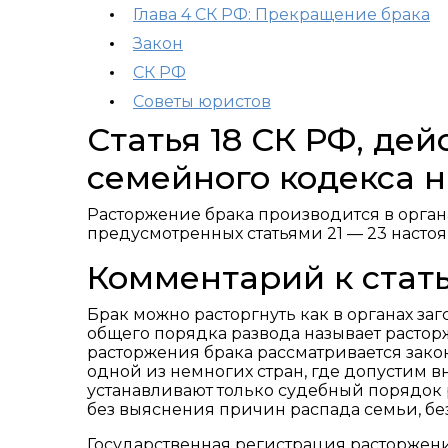
Глава 4 СК РФ: Прекращение брака
Закон
СК РФ
Советы юристов
Статья 18 СК РФ, де
семейного кодекса н
Расторжение брака производится в органах
предусмотренных статьями 21 — 23 настоя
Комментарий к стать
Брак можно расторгнуть как в органах заг
общего порядка развода называет расторж
расторжения брака рассматривается зако
одной из немногих стран, где допустим 
устанавливают только судебный порядок р
без выяснения причин распада семьи, без
Государственная регистрация расторжени