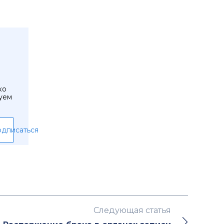
ко
уем
дписаться
Следующая статья