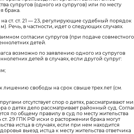
ва супругов (одного из супругов) или по месту
я брака.
на ст. ст. 21 — 23, регулирующие судебный порядок
). Речь, в частности, идет о следующих случаях.
заимном согласии супругов (при подаче совместного
еннолетних детей.
 загса возможно по заявлению одного из супругов
олетних детей в случаях, если другой супруг:
им;
 лишению свободы на срок свыше трех лет (см.
пругами отсутствует спор о детях, рассматривают м
спора о детях дело рассматривает районный суд. Соглас
тся по общему правилу в суд по месту жительства
 4 ст. 29 ГПК РФ иски о расторжении брака могут
ьства истца в случаях, если при нем находится
оровья выезд истца к месту жительства ответчика