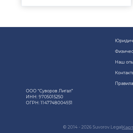
Юридич
Физичес
Наш оп
Контакт
Правила
ООО “Суворов Лигал”
ИНН: 9705015250
ОГРН: 1147748004931
© 2014 - 2026 Suvorov.Legal
Карт