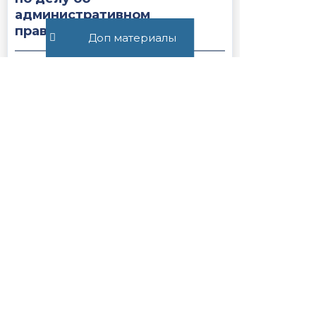
административном
правонарушении...
Доп материалы
1970
Статья 27.19.1. Сроки
содержания иностранных
граждан или лиц без
гражданства, подлежащих
административному
выдворению за...
1731
Все публикации