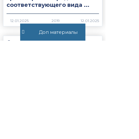
соответствующего вида ...
2019
Доп материалы
Статья 28.10.
Приостановление и
возобновление производства
по делу об
административном
правонарушении...
1974
Статья 27.19.1. Сроки
содержания иностранных
граждан или лиц без
гражданства, подлежащих