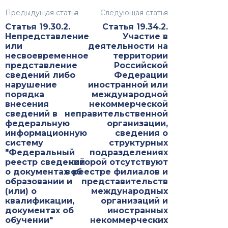
Предыдущая статья
Следующая статья
Статья 19.30.2.
Статья 19.34.2.
Непредставление
Участие в
или
деятельности на
несвоевременное
территории
представление
Российской
сведений либо
Федерации
нарушение
иностранной или
порядка
международной
внесения
некоммерческой
сведений в
неправительственной
федеральную
организации,
информационную
сведения о
систему
структурных
"Федеральный
подразделениях
реестр сведений
которой отсутствуют
о документах об
в реестре филиалов и
образовании и
представительств
(или) о
международных
квалификации,
организаций и
документах об
иностранных
обучении"
некоммерческих