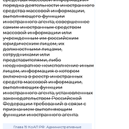
порядка деятельности иностранного
средства массовой информации,
выполняющего функции
иностранного агента, совершенное
самим иностранным средством
массовой информации или
учрежденным им российским
юридическим лицом, их
должностными лицами,
сотрудниками или
представителями, либо
неоднократное неисполнение иным
лицом, информация о котором
включена в реестр иностранных
средств массовой информации,
выполняющих функции
иностранного агента, установленных
законодательством Российской
Федерации требований в связи с
признанием выполняющим
функции иностранного агента.
Глава 19 КоАП РФ: Административные