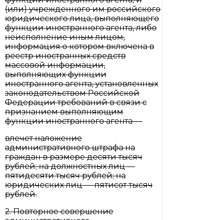
(или) учрежденного им российского
юридического лица, выполняющего
функции иностранного агента, либо
неисполнение иным лицом,
информация о котором включена в
реестр иностранных средств
массовой информации,
выполняющих функции
иностранного агента, установленных
законодательством Российской
Федерации требований в связи с
признанием выполняющим
функции иностранного агента —
влечет наложение
административного штрафа на
граждан в размере десяти тысяч
рублей; на должностных лиц —
пятидесяти тысяч рублей; на
юридических лиц — пятисот тысяч
рублей.
2. Повторное совершение