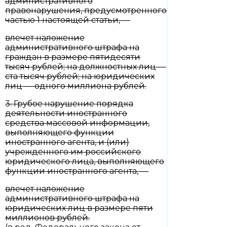
административного
правонарушения, предусмотренного
частью 1 настоящей статьи, —
влечет наложение
административного штрафа на
граждан в размере пятидесяти
тысяч рублей; на должностных лиц —
ста тысяч рублей; на юридических
лиц — одного миллиона рублей.
3. Грубое нарушение порядка
деятельности иностранного
средства массовой информации,
выполняющего функции
иностранного агента, и (или)
учрежденного им российского
юридического лица, выполняющего
функции иностранного агента, —
влечет наложение
административного штрафа на
юридических лиц в размере пяти
миллионов рублей.