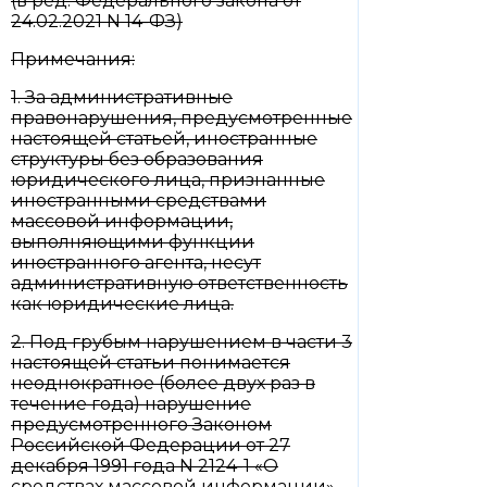
(в ред. Федерального закона от
24.02.2021 N 14-ФЗ)
Примечания:
1. За административные
правонарушения, предусмотренные
настоящей статьей, иностранные
структуры без образования
юридического лица, признанные
иностранными средствами
массовой информации,
выполняющими функции
иностранного агента, несут
административную ответственность
как юридические лица.
2. Под грубым нарушением в части 3
настоящей статьи понимается
неоднократное (более двух раз в
течение года) нарушение
предусмотренного Законом
Российской Федерации от 27
декабря 1991 года N 2124-1 «О
средствах массовой информации»