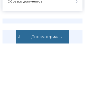
Образцы документов
Узнавай о
Доп материалы
новостях
первым
Публикуем обзор
статьи, как только она
выходит. Отдельно
информируем о
важных изменениях
закона
Подписаться
Подписаться