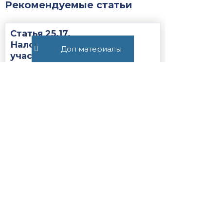
Рекомендуемые статьи
Статья 25.17.
Налогоплательщик —
Доп материалы
участник соглашения о
защите и поощрении
капиталовложений...
Закон
НК РФ
411
Постановление Пленума ВС
РФ №15 от 21.05.2026
ВС РФ
Закон
370