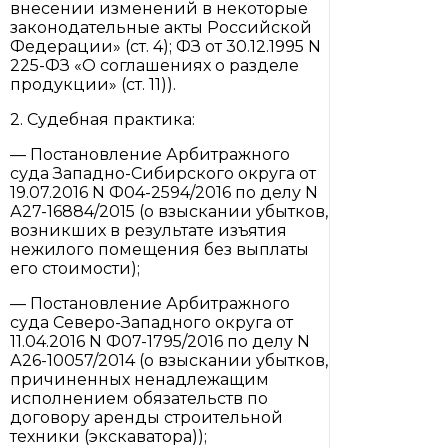
внесении изменений в некоторые
законодательные акты Российской
Федерации» (ст. 4); ФЗ от 30.12.1995 N
225-ФЗ «О соглашениях о разделе
продукции» (ст. 11)).
2. Судебная практика:
— Постановление Арбитражного
суда Западно-Сибирского округа от
19.07.2016 N Ф04-2594/2016 по делу N
А27-16884/2015 (о взыскании убытков,
возникших в результате изъятия
нежилого помещения без выплаты
его стоимости);
— Постановление Арбитражного
суда Северо-Западного округа от
11.04.2016 N Ф07-1795/2016 по делу N
А26-10057/2014 (о взыскании убытков,
причиненных ненадлежащим
исполнением обязательств по
договору аренды строительной
техники (экскаватора));