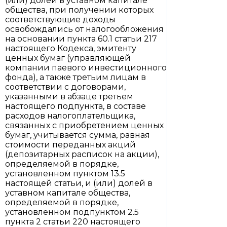
(или) долей в уставном капитале
общества, при получении которых
соответствующие доходы
освобождались от налогообложения
на основании пункта 60.1 статьи 217
настоящего Кодекса, эмитенту
ценных бумаг (управляющей
компании паевого инвестиционного
фонда), а также третьим лицам в
соответствии с договорами,
указанными в абзаце третьем
настоящего подпункта, в составе
расходов налогоплательщика,
связанных с приобретением ценных
бумаг, учитывается сумма, равная
стоимости переданных акций
(депозитарных расписок на акции),
определяемой в порядке,
установленном пунктом 13.5
настоящей статьи, и (или) долей в
уставном капитале общества,
определяемой в порядке,
установленном подпунктом 2.5
пункта 2 статьи 220 настоящего