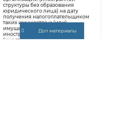
структуры без образования
юридического лица) на дату
получения налогоплательщиком
таких имущества и (или)
имущественных прав от этой
Доп материалы
иностранной организации
(иностранной структуры без
образования юридического лица),
но не выше их рыночной цены,
определяемой с учетом положений
статьи 105.3 настоящего Кодекса на
дату получения
налогоплательщиком таких
имущества и (или) имущественных
прав;
(абзац введен Федеральным
законом от 26.03.2022 N 67-ФЗ)
(пп. 1 в ред. Федерального закона от
28.12.2017 N 436-ФЗ)
2) суммы уплаченной вариационной
маржи и (или) премии по
контрактам, а также иные
периодические или разовые