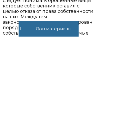
следует понимать брошенные вещи,
которые собственник оставил с
целью отказа от права собственности
на них. Между тем
законодательством не урегулирован
порядок отказа от права
Доп материалы
собственности на такие движимые
вещи, а также не урегулированы
вопросы подтверждения факта
такого отказа. Стоит только отметить,
что из материалов судебной
практики следует, что отказ от
имущества может быть
зафиксирован в отношении любой
вещи вне зависимости от
конкретного собственника как
участника гражданских
правоотношений.
На такие вещи может быть
приобретено право собственности в
соответствии с гражданским
законодательством. При этом суды
при вынесении решений об