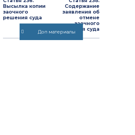
Статья 236.
Статья 238.
Высылка копии
Содержание
заочного
заявления об
решения суда
отмене
заочного
решения суда
Доп материалы
Рекомендуемые статьи
Статья 25.17.
Налогоплательщик —
участник соглашения о
защите и поощрении
капиталовложений...
Закон
НК РФ
430