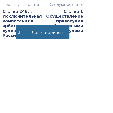
Предыдущая статья
Следующая статья
Статья 248.1.
Статья 1.
Исключительная
Осуществление
компетенция
правосудия
арбитражных
арбитражными
судов в
судами
Доп материалы
Российской
Федерации по
спорам с
участием лиц, в
отношении
которых введены
меры
ограничительного
характера
Рекомендуемые статьи
Статья 291.16. Особенности
рассмотрения Судебной