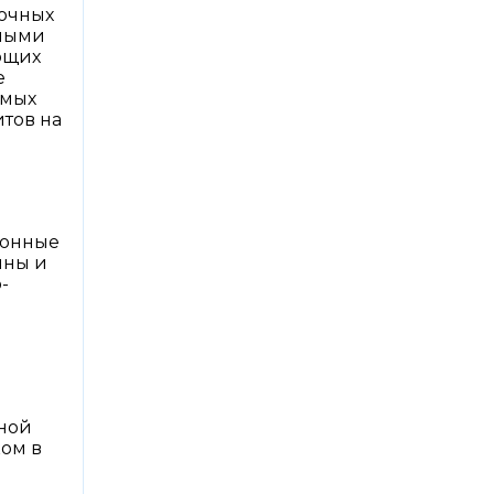
точных
нными
ющих
е
имых
итов на
)
ионные
ины и
-
чной
ком в