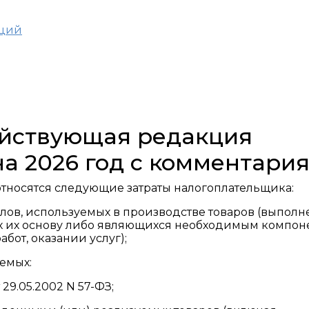
аций
действующая редакция
на 2026 год с комментари
, относятся следующие затраты налогоплательщика:
алов, используемых в производстве товаров (выпол
щих их основу либо являющихся необходимым компон
бот, оказании услуг);
емых:
29.05.2002 N 57-ФЗ;