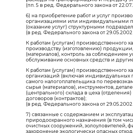
(пп. 5 в ред. Федерального закона от 22.07
6) на приобретение работ и услуг произ
организациями или индивидуальными пр
(оказание услуг) структурными подразде
(в ред. Федерального закона от 29.05.2002
К работам (услугам) производственного 
производству (изготовлению) продукции,
(материалов), контроль за соблюдением 
обслуживание основных средств и други
К работам (услугам) производственного х
организаций (включая индивидуальных 
самого налогоплательщика по перевозкам
сырья (материалов), инструментов, детале
(центрального) склада в цеха (отделения
договоров (контрактов);
(в ред. Федерального закона от 29.05.2002
7) связанные с содержанием и эксплуата
природоохранного назначения (в том чис
очистных сооружений, золоуловителей, ф
захоронение экологически опасных отход