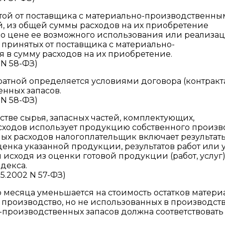
нятой от поставщика с материально-производственн
й, из общей суммы расходов на их приобретение
по цене ее возможного использования или реализац
 принятых от поставщика с материально-
 в сумму расходов на их приобретение.
 N 58-ФЗ)
ратной определяется условиями договора (контракта
нных запасов.
 N 58-ФЗ)
естве сырья, запасных частей, комплектующих,
сходов использует продукцию собственного произво
ьных расходов налогоплательщик включает результат
ценка указанной продукции, результатов работ или 
исходя из оценки готовой продукции (работ, услуг)
одекса.
5.2002 N 57-ФЗ)
о месяца уменьшается на стоимость остатков матери
 производство, но не использованных в производств
-производственных запасов должна соответствовать