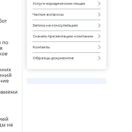
Услуги юридическим лицам
Частые вопросы
бот
Запись на консультацию
Скачать презентацию компании
й по
Контакты
я
кое
Образцы документов
онних
лений
ение
ловиями
цией
ды на