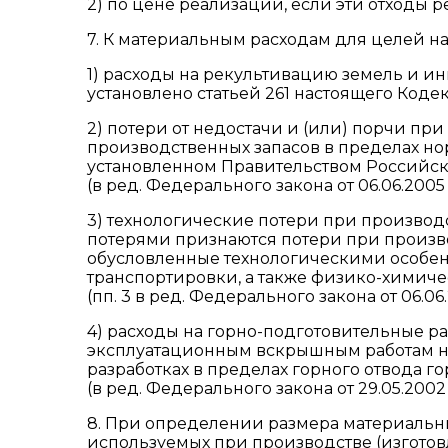
2) по цене реализации, если эти отходы р
7. К материальным расходам для целей 
1) расходы на рекультивацию земель и и
установлено статьей 261 настоящего Кодек
2) потери от недостачи и (или) порчи пр
производственных запасов в пределах но
установленном Правительством Российс
(в ред. Федерального закона от 06.06.2005
3) технологические потери при производ
потерями признаются потери при производ
обусловленные технологическими особен
транспортировки, а также физико-химич
(пп. 3 в ред. Федерального закона от 06.06
4) расходы на горно-подготовительные р
эксплуатационным вскрышным работам на
разработках в пределах горного отвода 
(в ред. Федерального закона от 29.05.2002
8. При определении размера материальны
используемых при производстве (изготовл