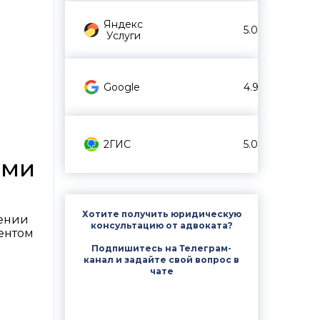
Яндекс
5.0
Услуги
Google
4.9
2ГИС
5.0
ями
Хотите получить юридическую
нении
консультацию от адвоката?
ентом
Подпишитесь на Телеграм-
канал и задайте свой вопрос в
чате