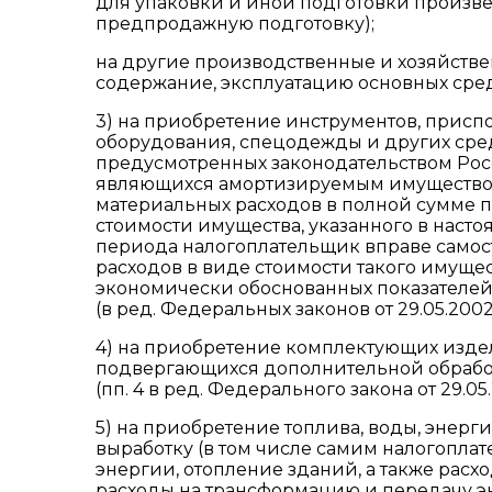
для упаковки и иной подготовки произве
предпродажную подготовку);
на другие производственные и хозяйств
содержание, эксплуатацию основных сред
3) на приобретение инструментов, присп
оборудования, спецодежды и других сре
предусмотренных законодательством Рос
являющихся амортизируемым имуществом.
материальных расходов в полной сумме по
стоимости имущества, указанного в насто
периода налогоплательщик вправе самос
расходов в виде стоимости такого имущес
экономически обоснованных показателей
(в ред. Федеральных законов от 29.05.2002 
4) на приобретение комплектующих издел
подвергающихся дополнительной обработ
(пп. 4 в ред. Федерального закона от 29.05
5) на приобретение топлива, воды, энерг
выработку (в том числе самим налогопла
энергии, отопление зданий, а также расх
расходы на трансформацию и передачу э