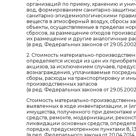
организаций по приему, хранению и унич
вод, формированием санитарно-защитных
санитарно-эпидемиологическими правил
веществ в атмосферный воздух, сбросы за
объекты, осуществляемые в пределах но
сбросов, за размещение отходов произво
их размещение и другие аналогичные рас
(в ред. Федеральных законов от 29.05.2002 N
2. Стоимость материально-производствен
определяется исходя из цен их приобрете
акцизов, за исключением случаев, пред
вознаграждения, уплачиваемые посредн
сборы, расходы на транспортировку и ин
производственных запасов.
(в ред. Федеральных законов от 29.05.2002 
Стоимость материально-производственных
выявленных в ходе инвентаризации, и (ил
имущества, полученного при демонтаже 
средств, ремонте, модернизации, рекон
ликвидации основных средств, определяе
порядке, предусмотренном пунктами 8, 13 
(в ред. Федерального закона от 20.04.2014