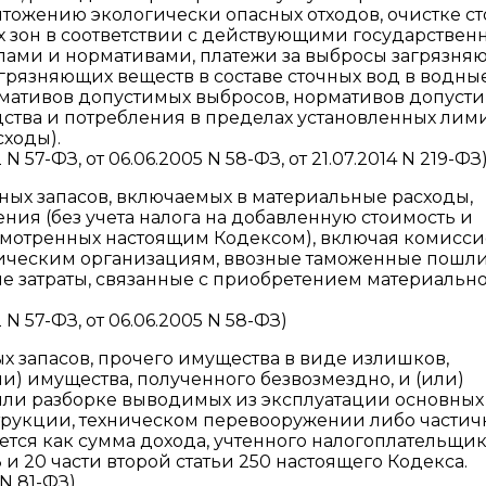
тожению экологически опасных отходов, очистке с
 зон в соответствии с действующими государстве
ами и нормативами, платежи за выбросы загрязня
грязняющих веществ в составе сточных вод в водны
рмативов допустимых выбросов, нормативов допуст
дства и потребления в пределах установленных лим
ходы).
 57-ФЗ, от 06.06.2005 N 58-ФЗ, от 21.07.2014 N 219-ФЗ
ных запасов, включаемых в материальные расходы,
ния (без учета налога на добавленную стоимость и
усмотренных настоящим Кодексом), включая комисс
ическим организациям, ввозные таможенные пошл
ые затраты, связанные с приобретением материально
N 57-ФЗ, от 06.06.2005 N 58-ФЗ)
 запасов, прочего имущества в виде излишков,
и) имущества, полученного безвозмездно, и (или)
или разборке выводимых из эксплуатации основных
струкции, техническом перевооружении либо части
тся как сумма дохода, учтенного налогоплательщи
и 20 части второй статьи 250 настоящего Кодекса.
 N 81-ФЗ)