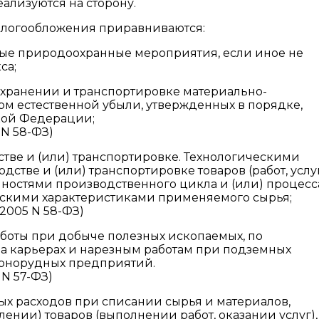
еализуются на сторону.
налогообложения приравниваются:
ные природоохранные мероприятия, если иное не
са;
и хранении и транспортировке материально-
рм естественной убыли, утвержденных в порядке,
кой Федерации;
 N 58-ФЗ)
стве и (или) транспортировке. Технологическими
стве и (или) транспортировке товаров (работ, услуг
ностями производственного цикла и (или) процесс
ескими характеристиками применяемого сырья;
.2005 N 58-ФЗ)
аботы при добыче полезных ископаемых, по
 карьерах и нарезным работам при подземных
горнорудных предприятий.
 N 57-ФЗ)
х расходов при списании сырья и материалов,
ении) товаров (выполнении работ, оказании услуг),