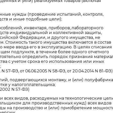
денных и (или) реализуемых товаров (включая
енные нужды (проведение испытаний, контроля,
ств и иные подобные цели);
особлений, инвентаря, приборов, лабораторного
дств индивидуальной и коллективной защиты,
сийской Федерации, и другого имущества, не
 Стоимость такого имущества включается в состав
 мере ввода его в эксплуатацию. В целях списания
ящем подпункте, в течение более одного отчетного
тоятельно определить порядок признания материа
тва с учетом срока его использования или иных
;
N 57-ФЗ, от 06.06.2005 N 58-ФЗ, от 20.04.2014 N 81-ФЗ)
ий, подвергающихся монтажу, и (или) полуфабрика
ке у налогоплательщика;
.2002 N 57-ФЗ)
ии всех видов, расходуемых на технологические цели
тельщиком для производственных нужд) всех видов
оды на производство и (или) приобретение мощност
нергии;