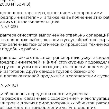
.2008 N 158-ФЗ)
водственного характера, выполняемых сторонними
едпринимателями, а также на выполнение этих ра
лениями налогоплательщика.
 N 57-ФЗ)
характера относятся выполнение отдельных операци
 выполнению работ, оказанию услуг, обработке сырь
установленных технологических процессов, техничес
е подобные работы.
арактера также относятся транспортные услуги стор
предпринимателей) и (или) структурных подразде
 грузов внутри организации, в частности перемещ
й, заготовок, других видов грузов с базисного
) и доставка готовой продукции в соответствии с ус
 N 57-ФЗ)
цией основных средств и иного имущества
ле расходы, связанные с содержанием и эксплуата
ильтров и других природоохранных объектов, расхо
ов, расходы на приобретение услуг сторонних