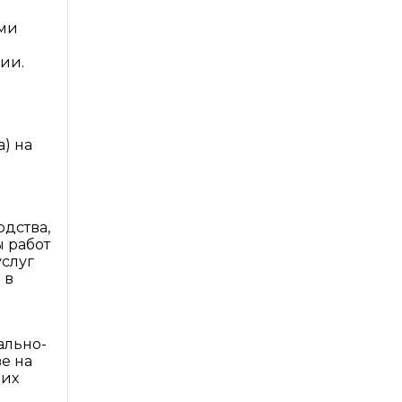
ыми
ии.
) на
дства,
ы работ
услуг
 в
ально-
е на
 их