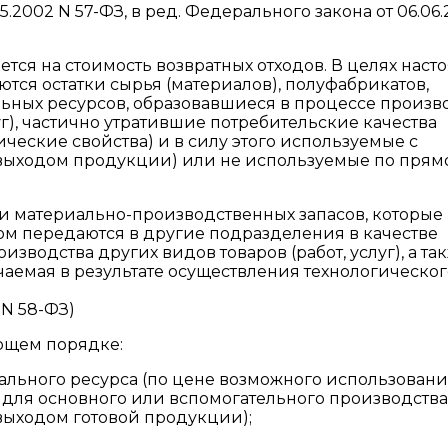
.2002 N 57-ФЗ, в ред. Федерального закона от 06.06
тся на стоимость возвратных отходов. В целях нас
тся остатки сырья (материалов), полуфабрикатов,
ьных ресурсов, образовавшиеся в процессе произв
уг), частично утратившие потребительские качества
ческие свойства) и в силу этого используемые с
ыходом продукции) или не используемые по прям
ки материально-производственных запасов, которые 
ом передаются в другие подразделения в качестве
зводства других видов товаров (работ, услуг), а та
чаемая в результате осуществления технологическог
 N 58-ФЗ)
ющем порядке:
ального ресурса (по цене возможного использовани
 для основного или вспомогательного производства,
ыходом готовой продукции);