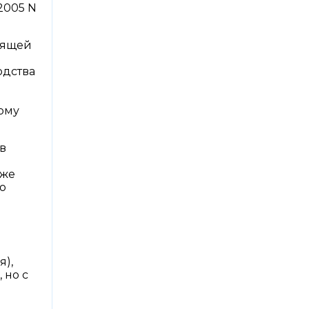
.2005 N
тоящей
одства
ому
в
кже
о
я),
 но с