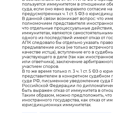
пользуется иммунитетом в отношении о
суда, если оно явно выразило согласие н
предусмотренных ч. 1 ст. 5 ФЗ о юрисдик
В данной связи возникает вопрос: что и
полномочием представителя иностранного 
что отдельные процессуальные действия,
иммунитетах, являются самостоятельным
одного из последствий имеют отказ от госу
АПК следовало бы отдельно указать право
предъявление иска (не только встречного,
качестве истца), вступление его в судебн
участвующего в деле (так как иностранное
или ответчика), заключение арбитражног
участием споров.
В то же время только п. 3 ч. 1 ст. 5 ФЗ 
представителем в конкретном судебном пр
суде РФ, письменное уведомление суда 
Российской Федерации по дипломатичес
быть выражен отказ от иммунитета в отн
Таким образом, можно предположить, чт
иностранного государства, как отказ от имм
юрисдикционных иммунитетах.