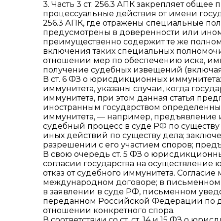
3. Часть 3 ст. 256.3 АПК закрепляет общ
процессуальные действия от имени госуда
256.3 АПК, где отражены специальные по
предусмотрены в доверенности или ино
преимущественно содержит те же полномоч
включения таких специальных полномочий
отношении мер по обеспечению иска, им
получение судебных извещений (включая 
В ст. 6 ФЗ о юрисдикционных иммунитетах
иммунитета, указаны случаи, когда госуд
иммунитета, при этом данная статья пред
иностранным государством определенных 
иммунитета, — например, предъявление и
судебный процесс в суде РФ по существу 
иных действий по существу дела; заключ
разрешении с его участием споров; предъ
В свою очередь ст. 5 ФЗ о юрисдикцион
согласии государства на осуществление ю
отказ от судебного иммунитета. Согласи
международном договоре; в письменном
в заявлении в суде РФ, письменном уве
переданном Российской Федерации по ди
отношении конкретного спора.
В соответствии со ст. ст. 14 и 15 ФЗ о ю