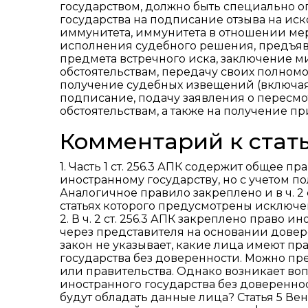
государством, должно быть специально о
государства на подписание отзыва на иско
иммунитета, иммунитета в отношении ме
исполнения судебного решения, предъяв
предмета встречного иска, заключение 
обстоятельствам, передачу своих полном
получение судебных извещений (включая 
подписание, подачу заявления о пересм
обстоятельствам, а также на получение 
Комментарий к стать
1. Часть 1 ст. 256.3 АПК содержит обще
иностранному государству, но с учетом 
Аналогичное правило закреплено и в ч. 2
статьях которого предусмотрены исключе
2. В ч. 2 ст. 256.3 АПК закреплено право 
через представителя на основании довер
закон не указывает, какие лица имеют пр
государства без доверенности. Можно пре
или правительства. Однако возникает воп
иностранного государства без доверенн
будут обладать данные лица? Статья 5 Вен