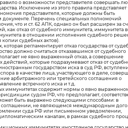
ее правило о возможности представителя совершать л
рства. Исключение из этого правила представляет ч.
лномочия представителя, которые должны быть
м документе. Перечень специальных полномочий
ия, что и ст. 62 АПК, однако он был расширен за сч
, как отказ от судебного иммунитета, иммунитета в
мунитета в отношении исполнения судебного реше
копии судебных актов).
, которая регламентирует отказ государства от суде
арство должно считаться отказавшимся от судебного
полагает не явно выраженный отказ, а совершение
действий, которые подразумевают отказ от судебн
ностранным государством иска в суд РФ, вступлени
спора в качестве лица, участвующего в деле, совер
ение арбитражного или третейского соглашения о
явление встречного иска и т.д.
ных иммунитетах содержит нормы о явно выраженно
рисдикции судом РФ, что предполагает, соответств
е может быть выражено следующими способами: в
 соглашении, не являющемся международным дого
домлении суда РФ или письменном уведомлении,
пломатическим каналам, в рамках судебного проц
рисдикционных иммунитетах иностранное государство 