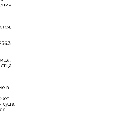
шения
ется,
е
256.3
в
лица,
истца
ие в
ожет
 суда.
еля