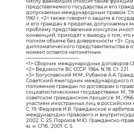
числу важнейших относит такие функции 
представляемого государства и его граж
допускаемых международным правом. Ст
1961 г. <2> также говорит о защите в го
и его граждан в пределах, допускаемых 
проблему представления консулом инос
конвенций, приходят к выводу о том, что
полном объеме без доверенности <3>. Су
дипломатического представительства в о
момент остается непонятным.
———————————
<1> Сборник международных договоров СССР. 
<2> Ведомости ВС СССР. 1964. N 18. Ст. 221.
<3> Богуславский М.М., Рубанов А.А. Граж
Советский ежегодник международного права.
положение граждан по договорам о прав
социалистическими государствами. М., 196
советском гражданском процессе. М., 1966.
участием иностранных лиц в российских суда
С. 19; Федоров И.В. Гражданское и арбит
международно-правового и внутригосударст
2002. С. 25; Порохов М.Ю. Гражданско-пра
ю. н. СПб., 2001. С. 5.