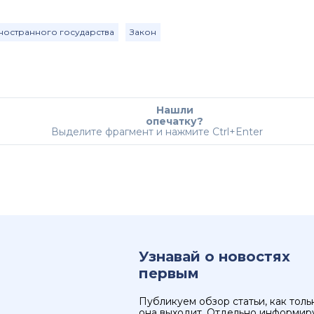
иностранного государства
Закон
Нашли
опечатку?
Выделите фрагмент и нажмите Ctrl+Enter
Узнавай о новостях
первым
Публикуем обзор статьи, как толь
она выходит. Отдельно информир