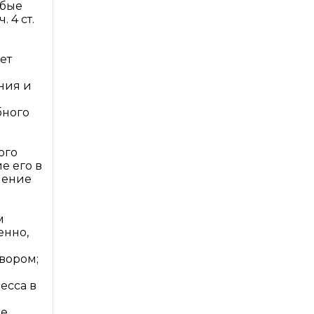
юбые
 4 ст.
ет
ния и
бного
ого
е его в
шение
м
енно,
вором;
есса в
не