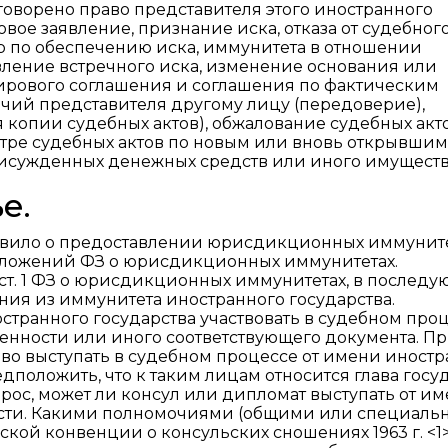
говорено право представителя этого иностранного
вое заявление, признание иска, отказа от судебног
р по обеспечению иска, иммунитета в отношении
ление встречного иска, изменение основания или
мирового соглашения и соглашения по фактическим
очий представителя другому лицу (передоверие),
копии судебных актов), обжалование судебных акто
отре судебных актов по новым или вновь открывшим
присужденных денежных средств или иного имуществ
е.
е правило о предоставлении юрисдикционных иммунит
положений ФЗ о юрисдикционных иммунитетах.
 ст. 1 ФЗ о юрисдикционных иммунитетах, в послед
ния из иммунитета иностранного государства.
иностранного государства участвовать в судебном про
енности или иного соответствующего документа. Пр
аво выступать в судебном процессе от имени иност
дположить, что к таким лицам относится глава госу
рос, может ли консул или дипломат выступать от и
ости. Какими полномочиями (общими или специаль
ской конвенции о консульских сношениях 1963 г. <1>