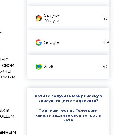
Яндекс
5.0
Услуги
а
й
Google
4.9
.
ные
и свои
2ГИС
5.0
олжны
ляемым
Хотите получить юридическую
консультацию от адвоката?
ых в
Подпишитесь на Телеграм-
канал и задайте свой вопрос в
вующем
чате
ранным