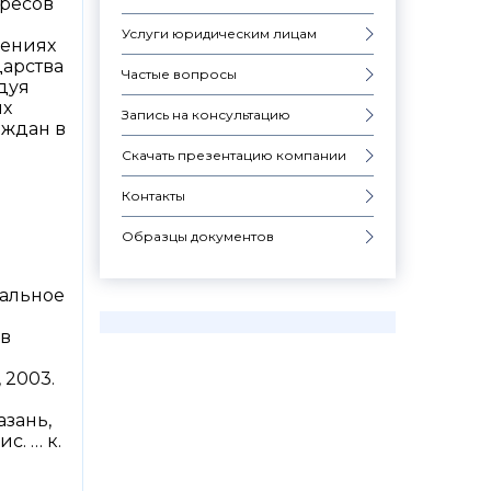
ересов
Услуги юридическим лицам
шениях
дарства
Частые вопросы
дуя
ых
Запись на консультацию
аждан в
Скачать презентацию компании
Контакты
Образцы документов
уальное
 в
 2003.
азань,
с. … к.