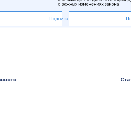
о важных изменениях закона
Подписаться
По
анного
Ста