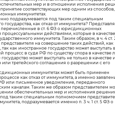
беспечительных мер и в отношении исполнения ре
а принятие соответствующих мер одним из способов,
ционных иммунитетах.
менно подразумевается под таким специальным
государства, как отказ от иммунитета? Представля
 перечисленные в ст. 6 ФЗ о юрисдикционных
и процессуальными действиями, которые в качеств
дарственного иммунитета. Таким образом, в ч. 4 ст. 
 представителя на совершение таких действий, как
 так как иностранное государство может выступать 
ый процесс в суде РФ по существу спора в качестве 
 государство может выступать не только в качестве 
о или третейского соглашения о разрешении с его
о юрисдикционных иммунитетах может быть применен
оцессе как отказ от иммунитета, а именно заявлен
РФ или письменное уведомление, переданного
ким каналам. Таким же образом представителем м
ошении обеспечительных мер и исполнения решения
о под таким специальным полномочием представит
унитета, подразумевается именно п. 3 ч. 1 ст. 5 ФЗ о