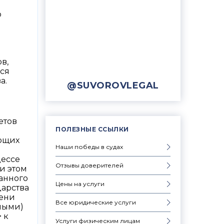
о
в,
ся
а.
@SUVOROVLEGAL
етов
ПОЛЕЗНЫЕ ССЫЛКИ
ующих
Наши победы в судах
цессе
Отзывы доверителей
и этом
ранного
Цены на услуги
дарства
мени
Все юридические услуги
ными)
 к
Услуги физическим лицам