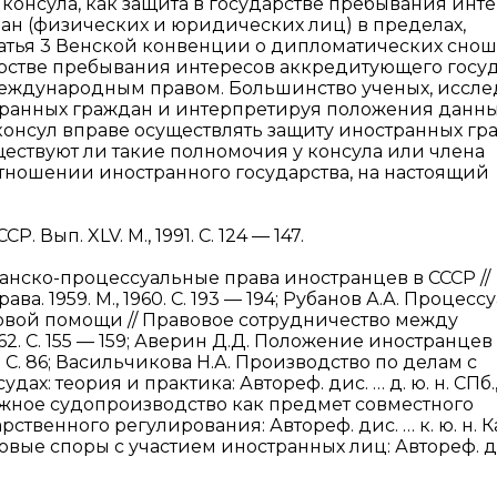
консула, как защита в государстве пребывания инт
дан (физических и юридических лиц) в пределах,
атья 3 Венской конвенции о дипломатических сно
сударстве пребывания интересов аккредитующего госу
международным правом. Большинство ученых, иссле
транных граждан и интерпретируя положения данн
 консул вправе осуществлять защиту иностранных гр
ществуют ли такие полномочия у консула или члена
тношении иностранного государства, на настоящий
Вып. XLV. М., 1991. С. 124 — 147.
данско-процессуальные права иностранцев в СССР //
 1959. М., 1960. С. 193 — 194; Рубанов А.А. Процесс
овой помощи // Правовое сотрудничество между
2. С. 155 — 159; Аверин Д.Д. Положение иностранцев
 С. 86; Васильчикова Н.А. Производство по делам с
х: теория и практика: Автореф. дис. … д. ю. н. СПб.,
ражное судопроизводство как предмет совместного
венного регулирования: Автореф. дис. … к. ю. н. К
вовые споры с участием иностранных лиц: Автореф. ди