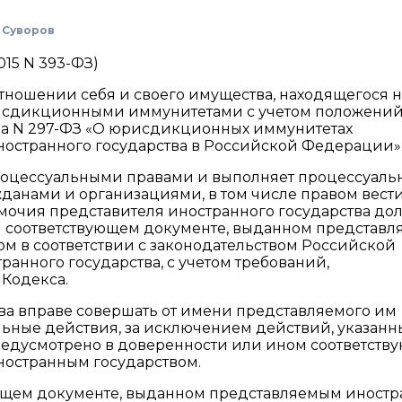
 Суворов
015 N 393-ФЗ)
 отношении себя и своего имущества, находящегося н
исдикционными иммунитетами с учетом положени
ода N 297-ФЗ «О юрисдикционных иммунитетах
ностранного государства в Российской Федерации»
 процессуальными правами и выполняет процессуаль
данами и организациями, в том числе правом вест
омочия представителя иностранного государства д
м соответствующем документе, выданном представ
м в соответствии с законодательством Российской
анного государства, с учетом требований,
 Кодекса.
тва вправе совершать от имени представляемого им
льные действия, за исключением действий, указанн
 предусмотрено в доверенности или ином соответст
остранным государством.
ующем документе, выданном представляемым иност