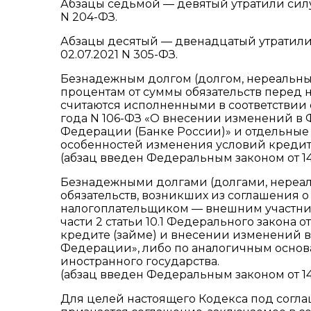
Абзацы седьмой — девятый утратили силу 
N 204-ФЗ.
Абзацы десятый — двенадцатый утратили 
02.07.2021 N 305-ФЗ.
Безнадежным долгом (долгом, нереальным
процентам от суммы обязательств перед
считаются исполненными в соответствии с 
года N 106-ФЗ «О внесении изменений в
Федерации (Банке России)» и отдельные
особенностей изменения условий кредитн
(абзац введен Федеральным законом от 14
Безнадежными долгами (долгами, нереа
обязательств, возникших из соглашения 
налогоплательщиком — внешним участник
части 2 статьи 10.1 Федерального закона 
кредите (займе) и внесении изменений 
Федерации», либо по аналогичным основ
иностранного государства.
(абзац введен Федеральным законом от 14
Для целей настоящего Кодекса под согла