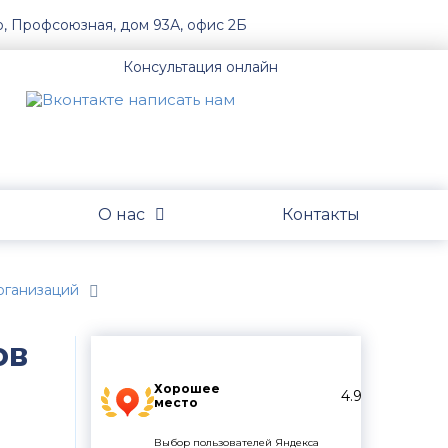
о, Профсоюзная, дом 93А, офис 2Б
Консультация онлайн
О нас
Контакты
организаций
ов
Хорошее
4.9
место
Выбор пользователей Яндекса