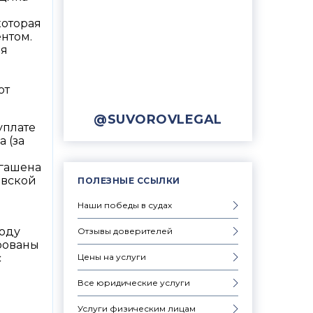
которая
нтом.
ия
от
@SUVOROVLEGAL
уплате
 (за
огашена
овской
ПОЛЕЗНЫЕ ССЫЛКИ
Наши победы в судах
тоду
Отзывы доверителей
рованы
Цены на услуги
с
Все юридические услуги
Услуги физическим лицам