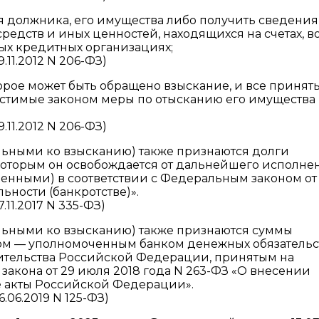
 должника, его имущества либо получить сведения
дств и иных ценностей, находящихся на счетах, в
ных кредитных организациях;
11.2012 N 206-ФЗ)
торое может быть обращено взыскание, и все принят
стимые законом меры по отысканию его имущества
11.2012 N 206-ФЗ)
ьными ко взысканию) также признаются долги
которым он освобождается от дальнейшего исполне
енными) в соответствии с Федеральным законом от
льности (банкротстве)».
11.2017 N 335-ФЗ)
льными ко взысканию) также признаются суммы
м — уполномоченным банком денежных обязательс
ительства Российской Федерации, принятым на
 закона от 29 июля 2018 года N 263-ФЗ «О внесении
 акты Российской Федерации».
06.2019 N 125-ФЗ)