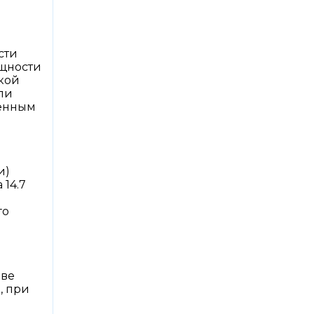
сти
ощности
кой
ли
ленным
о
и)
 14.7
го
о
аве
, при