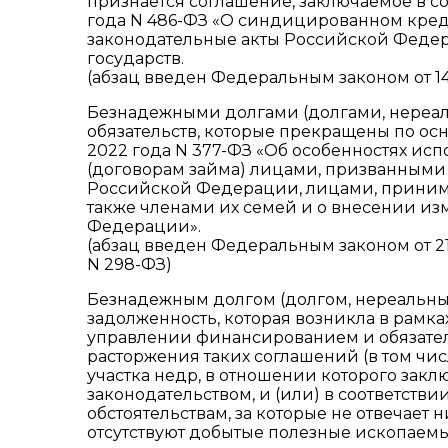
признается соглашение, заключаемое в со
года N 486-ФЗ «О синдицированном кред
законодательные акты Российской Феде
государств.
(абзац введен Федеральным законом от 14
Безнадежными долгами (долгами, нереа
обязательств, которые прекращены по ос
2022 года N 377-ФЗ «Об особенностях ис
(договорам займа) лицами, призванными
Российской Федерации, лицами, приним
также членами их семей и о внесении и
Федерации».
(абзац введен Федеральным законом от 21.1
N 298-ФЗ)
Безнадежным долгом (долгом, нереальны
задолженность, которая возникла в рамк
управлении финансированием и обязател
расторжения таких соглашений (в том чи
участка недр, в отношении которого закл
законодательством, и (или) в соответств
обстоятельствам, за которые не отвечает 
отсутствуют добытые полезные ископаем