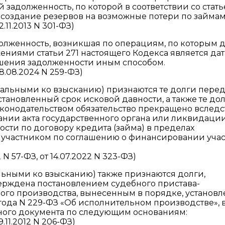
задолженность, по которой в соответствии со стат
 создание резервов на возможные потери по займам
11.2013 N 301-ФЗ)
олженность, возникшая по операциям, по которым 
ениями статьи 271 настоящего Кодекса является дат
шения задолженности иным способом.
.08.2024 N 259-ФЗ)
еальными ко взысканию) признаются те долги пере
тановленный срок исковой давности, а также те дол
аконодательством обязательство прекращено вслед
ании акта государственного органа или ликвидаци
сти по договору кредита (займа) в пределах
 участником по соглашению о финансировании учас
N 57-ФЗ, от 14.07.2022 N 323-ФЗ)
ьными ко взысканию) также признаются долги,
ерждена постановлением судебного пристава-
ого производства, вынесенным в порядке, установ
года N 229-ФЗ «Об исполнительном производстве», 
ьного документа по следующим основаниям:
11.2012 N 206-ФЗ)