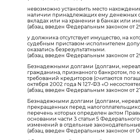
невозможно установить место нахождения
наличии принадлежащих ему денежных сре
вкладах или на хранении в банках или и
(абзац введен Федеральным законом от 29.
у должника отсутствует имущество, на ко
судебным приставом-исполнителем допу
оказались безрезультатными.
(абзац введен Федеральным законом от 29.
Безнадежными долгами (долгами, нереал
гражданина, признанного банкротом, по 
требований кредиторов (считаются погаш
октября 2002 года N 127-ФЗ «О несостояте
(абзац введен Федеральным законом от 27.
Безнадежными долгами (долгами, нереа
прекращенных перед налогоплательщико
перечень которых определен актом Прав
основании части 3 статьи 5 Федерального
изменений в отдельные законодательные
(абзац введен Федеральным законом от 06.