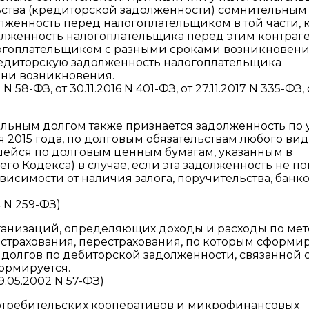
ьства (кредиторской задолженности) сомнительным
лженность перед налогоплательщиком в той части, 
лженность налогоплательщика перед этим контраге
огоплательщиком с разными сроками возникновен
едиторскую задолженность налогоплательщика
ени возникновения.
58-ФЗ, от 30.11.2016 N 401-ФЗ, от 27.11.2017 N 335-ФЗ, 
льным долгом также признается задолженность по 
 2015 года, по долговым обязательствам любого вида
ейся по долговым ценным бумагам, указанным в
щего Кодекса) в случае, если эта задолженность не п
ависимости от наличия залога, поручительства, банк
 N 259-ФЗ)
ганизаций, определяющих доходы и расходы по ме
острахования, перестрахования, по которым сформи
 долгов по дебиторской задолженности, связанной 
формируется.
.05.2002 N 57-ФЗ)
отребительских кооперативов и микрофинансовых