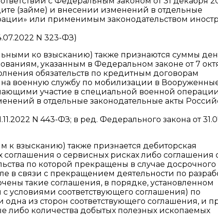
ответствии с Федеральным законом от 31 декабря 2
ите (займе) и внесении изменений в отдельные
рации» или применимым законодательством иност
.07.2022 N 323-ФЗ)
льными ко взысканию) также признаются суммы де
нованиям, указанным в Федеральном законе от 7 окт
полнения обязательств по кредитным договорам
 на военную службу по мобилизации в Вооруженны
ающими участие в специальной военной операции,
зменений в отдельные законодательные акты Росси
1.2022 N 443-ФЗ; в ред. Федерального закона от 31.0
м к взысканию) также признается дебиторская
ах соглашения о сервисных рисках либо соглашения 
ьства по которой прекращены в случае досрочного
сле в связи с прекращением деятельности по разраб
ючены такие соглашения, в порядке, установленном
ии с условиями соответствующего соглашения) по
ни одна из сторон соответствующего соглашения, и п
ые либо количества добытых полезных ископаемых