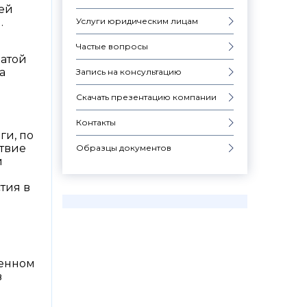
ьей
Услуги юридическим лицам
.
Частые вопросы
датой
а
Запись на консультацию
Скачать презентацию компании
д
Контакты
ги, по
ствие
Образцы документов
и
тия в
ленном
в