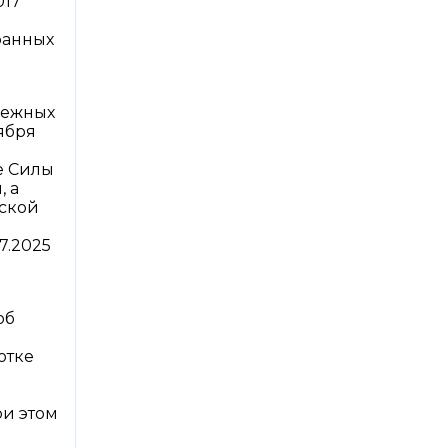
017
ранных
нежных
ября
е Силы
 а
йской
7.2025
об
отке
ри этом