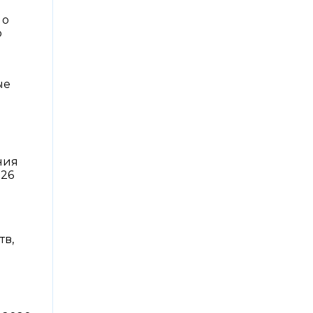
 о
о
ые
ния
 26
тв,