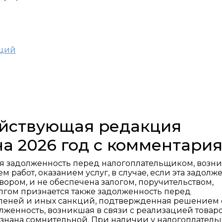
аций
действующая редакция
на 2026 год с комментари
ая задолженность перед налогоплательщиком, возн
 работ, оказанием услуг, в случае, если эта задолж
вором, и не обеспечена залогом, поручительством,
лгом признается также задолженность перед
 пеней и иных санкций, подтвержденная решением 
лженность, возникшая в связи с реализацией товаро
изнана сомнительной. При наличии у налогоплател