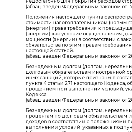
недостаточно для покрытия расходов сто
(абзац введен Федеральным законом от 17
Положения настоящего пункта распростр
стоимости налогоплательщиком (новым 
(энергии) права требования к предыдущ
(энергии) как условие осуществления д
мощности (энергии) в соответствии с за
обязательства по этим правам требован
настоящей статьей.
(абзац введен Федеральным законом от 28.
Безнадежным долгом (долгом, нереальны
долговым обязательствам иностранной ор
иных санкций, которые признаны в состав
пункта 4 статьи 271 настоящего Кодекса, 
прощением при выполнении условий, указа
Кодекса.
(абзац введен Федеральным законом от 28.
Безнадежным долгом (долгом, нереальны
процентам по долговым обязательствам и
доходов в соответствии с положениями под
выполнении условий, указанных в подпункт