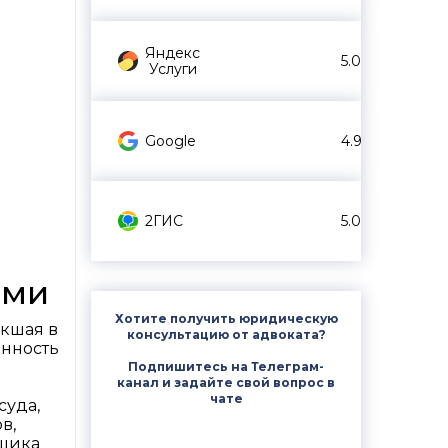
Яндекс
5.0
Услуги
Google
4.9
2ГИС
5.0
ями
Хотите получить юридическую
икшая в
консультацию от адвоката?
енность
Подпишитесь на Телеграм-
канал и задайте свой вопрос в
чате
суда,
в,
ьщика