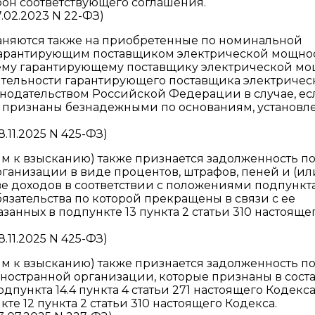
рон соответствующего соглашения.
.02.2023 N 22-ФЗ)
аняются также на приобретенные по номинальной
гарантирующим поставщиком электрической мощно
ему гарантирующему поставщику электрической м
еятельности гарантирующего поставщика электричес
конодательством Российской Федерации в случае, ес
ия признаны безнадежными по основаниям, установ
11.2025 N 425-ФЗ)
м к взысканию) также признается задолженность п
ганизации в виде процентов, штрафов, пеней и (ил
е доходов в соответствии с положениями подпункта
обязательства по которой прекращены в связи с ее
нных в подпункте 13 пункта 2 статьи 310 настояще
11.2025 N 425-ФЗ)
м к взысканию) также признается задолженность п
ностранной организации, которые признаны в сост
пункта 14.4 пункта 4 статьи 271 настоящего Кодекса
е 12 пункта 2 статьи 310 настоящего Кодекса.