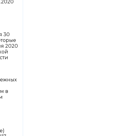
.2020
я 30
оторые
ля 2020
кой
сти
нежных
м в
ом
е)