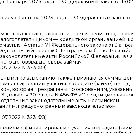
с 1 января 2023 года. — Федеральный закон от 13.07
силу с 1 января 2023 года. — Федеральный закон от
 ко взысканию) также признается величина, равна
 налогоплательщиком — кредитной организацией, к
частью 14 статьи 7.1 Федерального закона от 3 апре
 Федеральный закон «О Центральном банке Российс
 законодательные акты Российской Федерации в ча
ого договора, договора займа».
.07.2022 N 323-ФЗ)
льными ко взысканию) также признаются суммы де
о финансировании участия в кредите (займе) перед
ом, которые прекращены по основаниям, указанны
от 31 декабря 2017 года N 486-ФЗ «О синдицированн
в отдельные законодательные акты Российской
аниям, предусмотренным законодательством
.07.2022 N 323-ФЗ)
шением о финансировании участия в кредите (займ