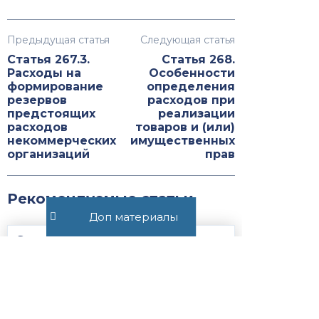
Предыдущая статья
Следующая статья
Статья 267.3.
Статья 268.
Расходы на
Особенности
формирование
определения
резервов
расходов при
предстоящих
реализации
расходов
товаров и (или)
некоммерческих
имущественных
организаций
прав
Рекомендуемые статьи
Доп материалы
Статья 25.17.
Налогоплательщик —
участник соглашения о
защите и поощрении
капиталовложений...