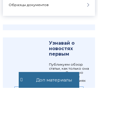
Образцы документов
Узнавай о
новостях
первым
Публикуем обзор
статьи, как только она
выходит. Отдельно
информируем о
Доп материалы
важных изменениях
закона
Подписаться
Подписаться