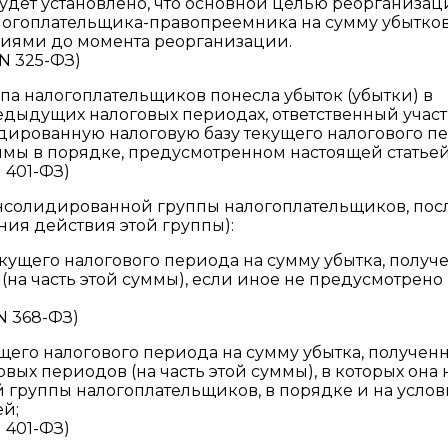
удет установлено, что основной целью реорганиза
логоплательщика-правопреемника на сумму убытков
иями до момента реорганизации.
 N 325-ФЗ)
ппа налогоплательщиков понесла убыток (убытки) в
дыдущих налоговых периодах, ответственный учас
дированную налоговую базу текущего налогового п
уммы в порядке, предусмотренном настоящей статьей
N 401-ФЗ)
нсолидированной группы налогоплательщиков, пос
ния действия этой группы):
екущего налогового периода на сумму убытка, получ
(на часть этой суммы), если иное не предусмотрено
 N 368-ФЗ)
щего налогового периода на сумму убытка, получен
вых периодов (на часть этой суммы), в которых она 
группы налогоплательщиков, в порядке и на услов
й;
N 401-ФЗ)