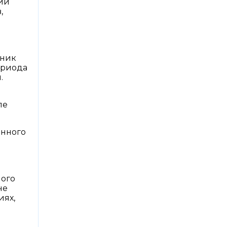
ции
,
тник
ериода
.
ле
енного
ного
не
иях,