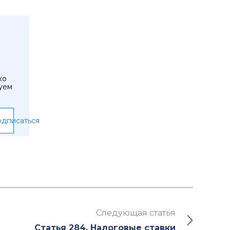
ко
уем
дписаться
Следующая статья
Статья 284. Налоговые ставки