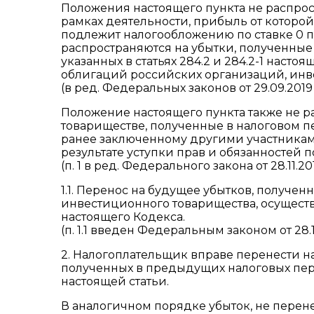
Положения настоящего пункта не распрос
рамках деятельности, прибыль от которо
подлежит налогообложению по ставке 0 п
распространяются на убытки, полученны
указанных в статьях 284.2 и 284.2-1 насто
облигаций российских организаций, инв
(в ред. Федеральных законов от 29.09.2019
Положение настоящего пункта также не р
товариществе, полученные в налоговом п
ранее заключенному другими участниками
результате уступки прав и обязанностей 
(п. 1 в ред. Федерального закона от 28.11.20
1.1. Перенос на будущее убытков, получе
инвестиционного товарищества, осуществл
настоящего Кодекса.
(п. 1.1 введен Федеральным законом от 28.1
2. Налогоплательщик вправе перенести н
полученных в предыдущих налоговых перио
настоящей статьи.
В аналогичном порядке убыток, не пере