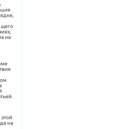
ь
ация
ядке,
ящего
иях,
а на
рме
твия
ком
в
й
тьей.
 этой
да на