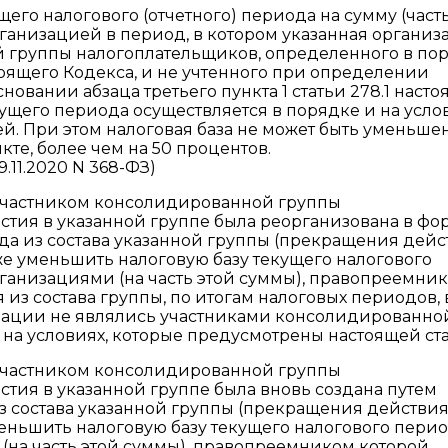
его налогового (отчетного) периода на сумму (част
рганизацией в период, в котором указанная организ
 группы налогоплательщиков, определенного в пор
стоящего Кодекса, и не учтенного при определении
овании абзаца третьего пункта 1 статьи 278.1 насто
ущего периода осуществляется в порядке и на услов
й. При этом налоговая база не может быть уменьшен
кте, более чем на 50 процентов.
.11.2020 N 368-ФЗ)
 участником консолидированной группы
астия в указанной группе была реорганизована в фо
да из состава указанной группы (прекращения дейс
же уменьшить налоговую базу текущего налогового
рганизациями (на часть этой суммы), правопреемни
из состава группы, по итогам налоговых периодов, 
зации не являлись участниками консолидированно
 на условиях, которые предусмотрены настоящей ста
 участником консолидированной группы
стия в указанной группе была вновь создана путем
з состава указанной группы (прекращения действия
меньшить налоговую базу текущего налогового перио
 (на часть этой суммы), правопреемником которой