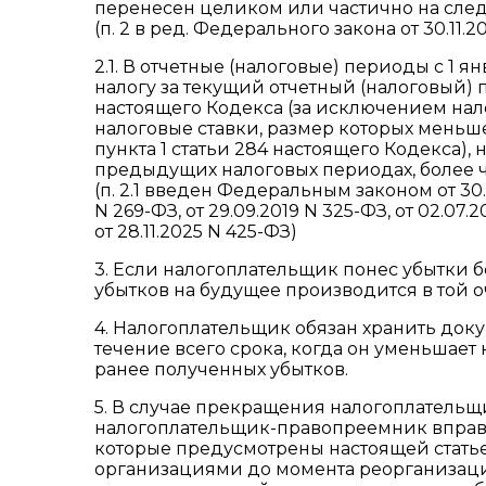
перенесен целиком или частично на сле
(п. 2 в ред. Федерального закона от 30.11.2
2.1. В отчетные (налоговые) периоды с 1 я
налогу за текущий отчетный (налоговый) п
настоящего Кодекса (за исключением на
налоговые ставки, размер которых меньше
пункта 1 статьи 284 настоящего Кодекса),
предыдущих налоговых периодах, более ч
(п. 2.1 введен Федеральным законом от 30.
N 269-ФЗ, от 29.09.2019 N 325-ФЗ, от 02.07.2
от 28.11.2025 N 425-ФЗ)
3. Если налогоплательщик понес убытки б
убытков на будущее производится в той о
4. Налогоплательщик обязан хранить док
течение всего срока, когда он уменьшает
ранее полученных убытков.
5. В случае прекращения налогоплатель
налогоплательщик-правопреемник вправе 
которые предусмотрены настоящей стать
организациями до момента реорганизаци