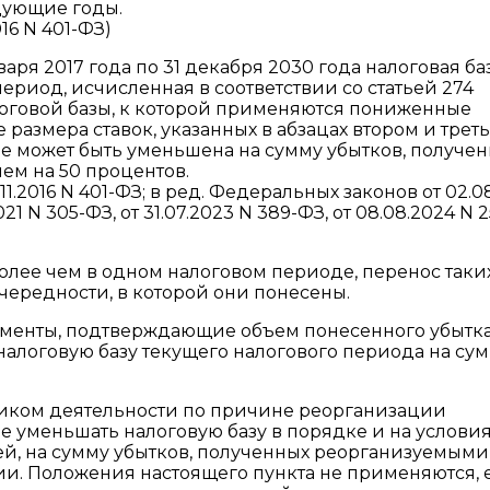
дующие годы.
016 N 401-ФЗ)
нваря 2017 года по 31 декабря 2030 года налоговая ба
ериод, исчисленная в соответствии со статьей 274
логовой базы, к которой применяются пониженные
 размера ставок, указанных в абзацах втором и трет
 не может быть уменьшена на сумму убытков, получен
ем на 50 процентов.
11.2016 N 401-ФЗ; в ред. Федеральных законов от 02.0
021 N 305-ФЗ, от 31.07.2023 N 389-ФЗ, от 08.08.2024 N 
олее чем в одном налоговом периоде, перенос таки
чередности, в которой они понесены.
ументы, подтверждающие объем понесенного убытка
 налоговую базу текущего налогового периода на су
щиком деятельности по причине реорганизации
уменьшать налоговую базу в порядке и на условия
ей, на сумму убытков, полученных реорганизуемыми
и. Положения настоящего пункта не применяются, 