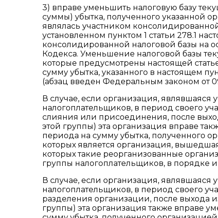
3) вправе уменьшить налоговую базу текущ
суммы) убытка, полученного указанной о
являлась участником консолидированной
установленном пунктом 1 статьи 278.1 на
консолидированной налоговой базы на осн
Кодекса. Уменьшение налоговой базы тек
которые предусмотрены настоящей статье
сумму убытка, указанного в настоящем пун
(абзац введен Федеральным законом от 09
В случае, если организация, являвшаяся
налогоплательщиков, в период своего уч
слияния или присоединения, после выхо
этой группы) эта организация вправе так
периода на сумму убытка, полученного о
которых является организация, вышедшая 
которых такие реорганизованные органи
группы налогоплательщиков, в порядке и
В случае, если организация, являвшаяся
налогоплательщиков, в период своего уча
разделения организации, после выхода и
группы) эта организация также вправе у
сумму убытка, полученного организацией