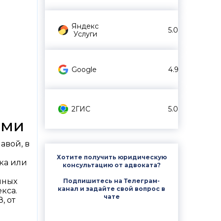
Яндекс
5.0
Услуги
Google
4.9
2ГИС
5.0
ями
авой, в
Хотите получить юридическую
ка или
консультацию от адвоката?
нных
Подпишитесь на Телеграм-
канал и задайте свой вопрос в
екса.
чате
, от