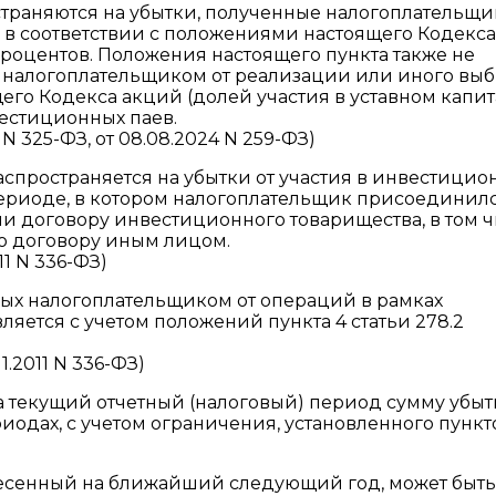
траняются на убытки, полученные налогоплательщи
й в соответствии с положениями настоящего Кодекса
роцентов. Положения настоящего пункта также не
е налогоплательщиком от реализации или иного вы
ящего Кодекса акций (долей участия в уставном капит
естиционных паев.
 N 325-ФЗ, от 08.08.2024 N 259-ФЗ)
аспространяется на убытки от участия в инвестици
ериоде, в котором налогоплательщик присоединилс
 договору инвестиционного товарищества, в том ч
по договору иным лицом.
11 N 336-ФЗ)
нных налогоплательщиком от операций в рамках
яется с учетом положений пункта 4 статьи 278.2
1.2011 N 336-ФЗ)
а текущий отчетный (налоговый) период сумму убыт
дах, с учетом ограничения, установленного пункто
несенный на ближайший следующий год, может быть