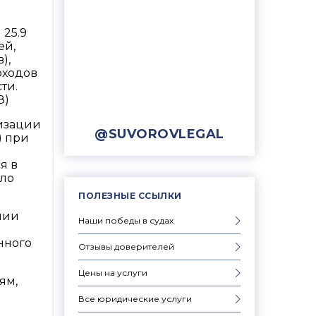
 25.9
ей,
),
оходов
ти.
З)
лизации
@SUVOROVLEGAL
) при
я в
ыло
ПОЛЕЗНЫЕ ССЫЛКИ
нии
Наши победы в судах
нного
Отзывы доверителей
Цены на услуги
ям,
Все юридические услуги