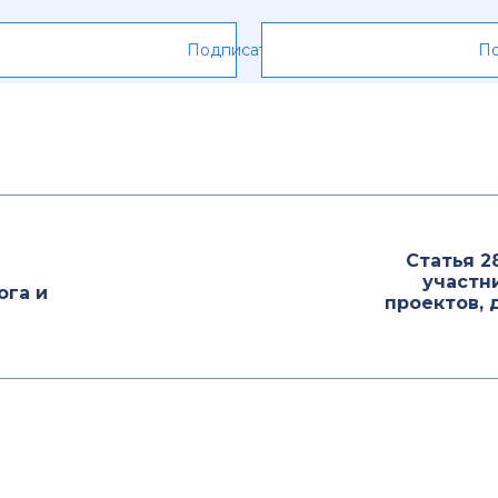
Подписаться
По
Статья 2
участн
ога и
проектов, 