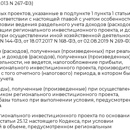
013 N 267-ФЗ)
 проектов, указанные в подпункте 1 пункта 1 статьи
оответствии с настоящей главой с учетом особенност
ловии ведения раздельного учета доходов (расходов
ации регионального инвестиционного проекта, и д
 при осуществлении иной хозяйственной деятельнос
 144-ФЗ, от 18.07.2017 N 168-ФЗ, от 02.08.2019 N 269-Ф
ов (расходов), полученных (произведенных) при реа
 и доходов (расходов), полученных (произведенных
льности, не ведется, налогообложение прибыли,
ионального инвестиционного проекта, производитс
с того отчетного (налогового) периода, в котором б
учета.
сходы), полученные (произведенные) при осуществле
ником регионального инвестиционного проекта,
базы только при выполнении условия, предусмотре
.
егионального инвестиционного проекта по основани
4 статьи 25.12 настоящего Кодекса, при условии
й в объеме, предусмотренном региональным