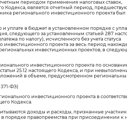
тчетным периодом применения налоговых ставок,
го Кодекса, является отчетный период, предшеств
стника регионального инвестиционного проекта был
 и уплате в бюджет в установленном порядке с упл
дня, следующего за установленным статьей 287 нас
латежа по налогу), исчисленного без учета статуса
го инвестиционного проекта за весь период нахожд
 региональных инвестиционных проектов, в следую
егионального инвестиционного проекта по основани
 4 статьи 25.12 настоящего Кодекса, и при невыполне
 вложений в объеме, предусмотренном региональн
 371-ФЗ)
гионального инвестиционного проекта в соответств
щего Кодекса.
читываются доходы и расходы, признанные участни
 в порядке правопреемства при присоединении к 