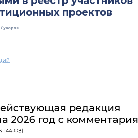
ыми в реестр участников
стиционных проектов
 Суворов
аций
 действующая редакция
на 2026 год с комментари
N 144-ФЗ)