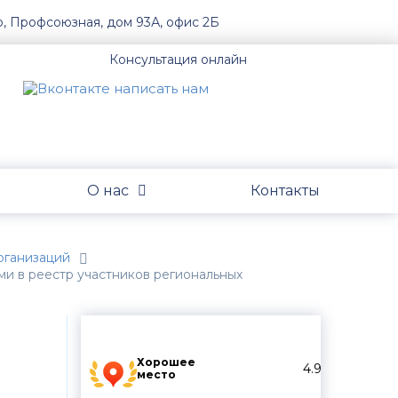
о, Профсоюзная, дом 93А, офис 2Б
Консультация онлайн
О нас
Контакты
организаций
ми в реестр участников региональных
Хорошее
4.9
место