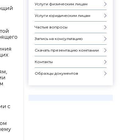
Услуги физическим лицам
ующий
Услуги юридическим лицам
Частые вопросы
атой
тоящего
Запись на консультацию
ения
Скачать презентацию компании
щих
Контакты
ям,
Образцы документов
нии
ым
ии с
ком
нему