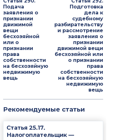
Статья 290.
Статья 292.
Подача
Подготовка
заявления о
дела к
признании
судебному
движимой
разбирательству
вещи
и рассмотрение
бесхозяйной
заявления о
или о
признании
признании
движимой вещи
права
бесхозяйной или
собственности
о признании
на бесхозяйную
права
недвижимую
собственности
вещь
на бесхозяйную
недвижимую
вещь
Рекомендуемые статьи
Статья 25.17.
Налогоплательщик —