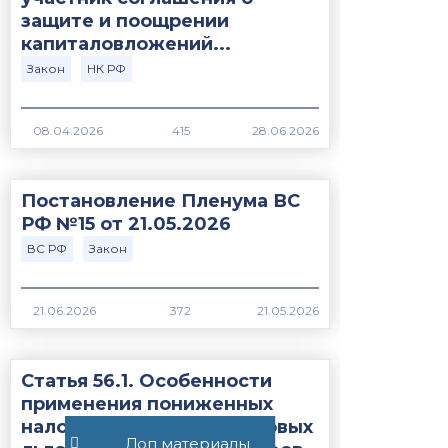
защите и поощрении
капиталовложений...
Закон
НК РФ
415
Постановление Пленума ВС
РФ №15 от 21.05.2026
ВС РФ
Закон
372
Статья 56.1. Особенности
применения пониженных
налоговых ставок, налоговых
Доп материалы