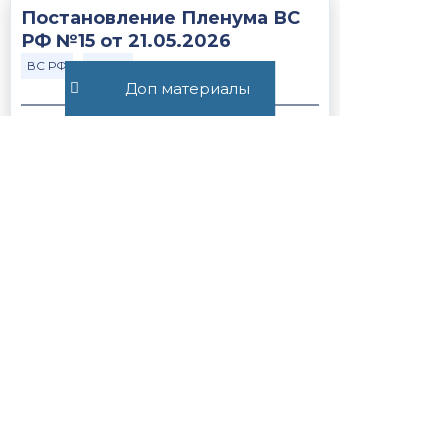
Постановление Пленума ВС
РФ №15 от 21.05.2026
ВС РФ
Закон
Доп материалы
374
Статья 56.1. Особенности
применения пониженных
налоговых ставок, налоговых
льгот, пониженных тарифов
страховых взносов н...
Закон
НК РФ
1243
Все публикации