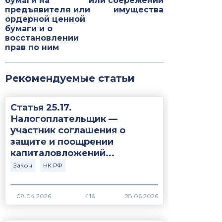
бумаги на
или сбережении
предъявителя или
имущества
ордерной ценной
бумаги и о
восстановлении
прав по ним
Рекомендуемые статьи
Статья 25.17.
Налогоплательщик —
участник соглашения о
защите и поощрении
капиталовложений...
Закон
НК РФ
416