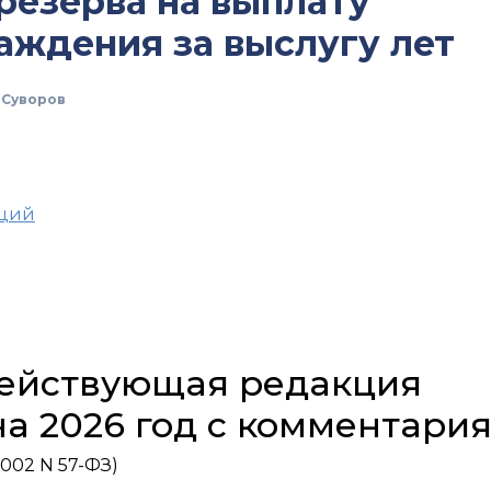
 резерва на выплату
аждения за выслугу лет
 Суворов
аций
 действующая редакция
на 2026 год с комментари
002 N 57-ФЗ)