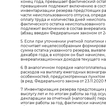
конец года, превышает фактический остат
превышения подлежит включению в состав
инвентаризации резерва предстоящих рас
части неиспользованного отпуска, опред
оплату труда и количества дней неисполь
фактического остатка неиспользованного 
подлежит включению в состав внереализ
(абзац введен Федеральным законом от 24
5. Если при уточнении учетной политик
посчитает нецелесообразным формировать
сумма остатка указанного резерва, выявл
декабря года, в котором он был начислен
внереализационных доходов текущего на
6. В аналогичном порядке налогоплатель
расходов на выплату ежегодных вознагражд
особенностей, предусмотренных пунктом 
(в ред. Федерального закона от 23.11.2020 
7. Инвентаризация резерва предстоящих 
выслугу лет и по итогам работы за год о
декларации за отчетный (налоговый) пери
итогам работы за год, фактически начис