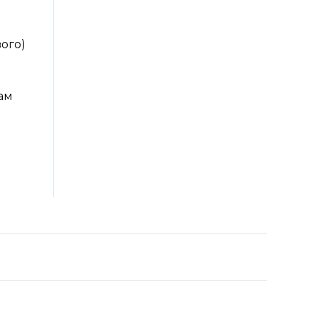
ого)
ам