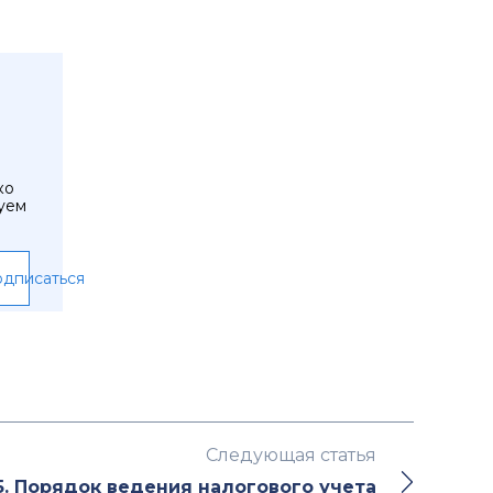
ко
уем
дписаться
Следующая статья
5. Порядок ведения налогового учета