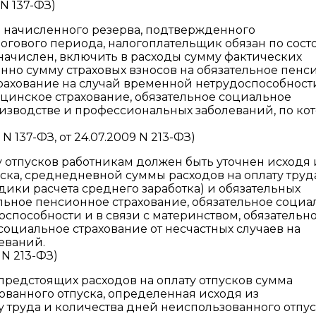
 N 137-ФЗ)
и начисленного резерва, подтвержденного
огового периода, налогоплательщик обязан по сос
л начислен, включить в расходы сумму фактических
венно сумму страховых взносов на обязательное пен
трахование на случай временной нетрудоспособности
ицинское страхование, обязательное социальное
роизводстве и профессиональных заболеваний, по ко
N 137-ФЗ, от 24.07.2009 N 213-ФЗ)
у отпусков работникам должен быть уточнен исходя 
ска, среднедневной суммы расходов на оплату труд
дики расчета среднего заработка) и обязательных
ельное пенсионное страхование, обязательное социа
способности и в связи с материнством, обязательн
социальное страхование от несчастных случаев на
еваний.
 N 213-ФЗ)
предстоящих расходов на оплату отпусков сумма
ованного отпуска, определенная исходя из
 труда и количества дней неиспользованного отпус