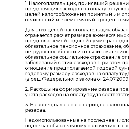
1. Налогоплательщик, принявший решени
предстоящих расходов на оплату отпусков
целей налогообложения принятый им сп
отчислений и ежемесячный процент отчи
Для этих целей налогоплательщик обязан 
отражается расчет размера ежемесячных 
предполагаемой годовой сумме расходов н
обязательное пенсионное страхование, о
нетрудоспособности и в связи с материн
обязательное социальное страхование от
заболеваний с этих расходов. При этом п
отношение предполагаемой годовой сумм
годовому размеру расходов на оплату труд
(в ред. Федерального закона от 24.07.2009
2. Расходы на формирование резерва пред
учета расходов на оплату труда соответс
3. На конец налогового периода налогоп
резерва.
Недоиспользованные на последнее число
подлежат обязательному включению в сос