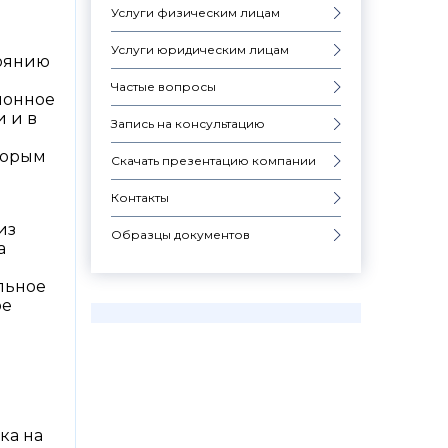
Услуги физическим лицам
Услуги юридическим лицам
тоянию
Частые вопросы
сионное
 и в
Запись на консультацию
торым
Скачать презентацию компании
Контакты
из
Образцы документов
а
льное
ое
ка на