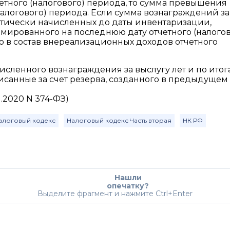
тного (налогового) периода, то сумма превышения
(налогового) периода. Если сумма вознаграждений за
фактически начисленных до даты инвентаризации,
мированного на последнюю дату отчетного (налогов
 в состав внереализационных доходов отчетного
сленного вознаграждения за выслугу лет и по итог
писанные за счет резерва, созданного в предыдущем
1.2020 N 374-ФЗ)
алоговый кодекс
Налоговый кодекс Часть вторая
НК РФ
Нашли
опечатку?
Выделите фрагмент и нажмите Ctrl+Enter