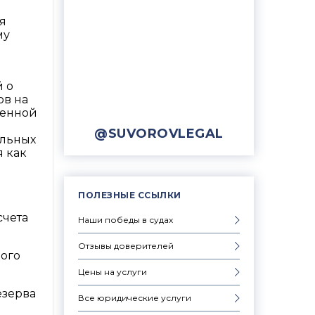
я
я
му
й о
ов на
менной
@SUVOROVLEGAL
альных
я как
ПОЛЕЗНЫЕ ССЫЛКИ
счета
Наши победы в судах
Отзывы доверителей
ного
Цены на услуги
езерва
Все юридические услуги