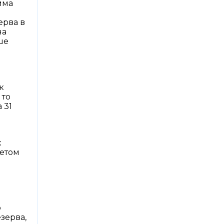
мма
ерва в
на
ше
к
 то
 31
х
четом
о
зерва,