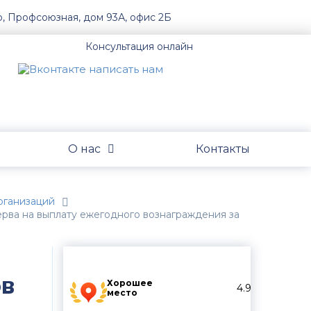
о, Профсоюзная, дом 93А, офис 2Б
Консультация онлайн
О нас
Контакты
организаций
ерва на выплату ежегодного вознаграждения за
ов
Хорошее
4.9
место