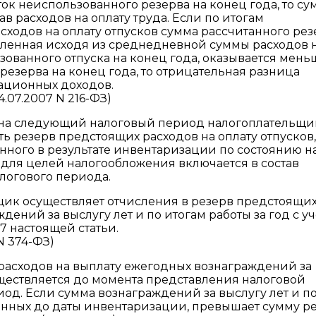
ок неиспользованного резерва на конец года, то су
 расходов на оплату труда. Если по итогам
ходов на оплату отпусков сумма рассчитанного рез
еленная исходя из среднедневной суммы расходов 
зованного отпуска на конец года, оказывается мень
резерва на конец года, то отрицательная разница
ационных доходов.
.07.2007 N 216-ФЗ)
и на следующий налоговый период налогоплательщи
 резерв предстоящих расходов на оплату отпусков,
енного в результате инвентаризации по состоянию на
, для целей налогообложения включается в состав
логового периода.
щик осуществляет отчисления в резерв предстоящи
ений за выслугу лет и по итогам работы за год с у
7 настоящей статьи.
N 374-ФЗ)
расходов на выплату ежегодных вознаграждений за
существляется до момента представления налоговой
од. Если сумма вознаграждений за выслугу лет и п
ленных до даты инвентаризации, превышает сумму ре