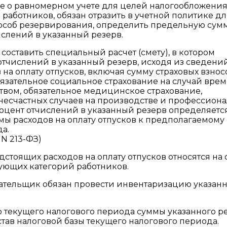
е о равномерном учете для целей налогообложени
 работников, обязан отразить в учетной политике дл
особ резервирования, определить предельную сум
слений в указанный резерв.
составить специальный расчет (смету), в котором
отчислений в указанный резерв, исходя из сведени
а оплату отпусков, включая сумму страховых взнос
бязательное социальное страхование на случай вре
ством, обязательное медицинское страхование,
 несчастных случаев на производстве и профессион
роцент отчислений в указанный резерв определяетс
ы расходов на оплату отпусков к предполагаемому
а.
 N 213-ФЗ)
стоящих расходов на оплату отпусков относятся на 
твующих категорий работников.
лательщик обязан провести инвентаризацию указан
 текущего налогового периода суммы указанного р
тав налоговой базы текущего налогового периода.