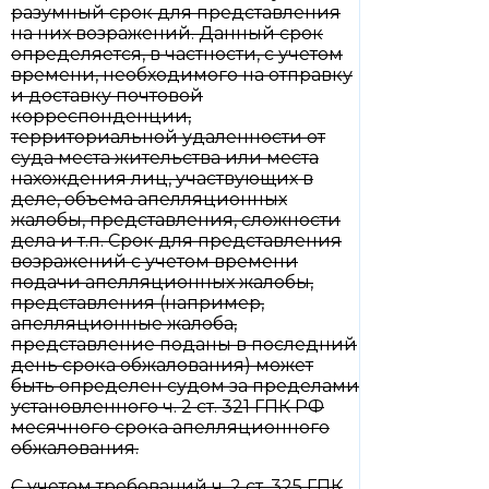
разумный срок для представления
на них возражений. Данный срок
определяется, в частности, с учетом
времени, необходимого на отправку
и доставку почтовой
корреспонденции,
территориальной удаленности от
суда места жительства или места
нахождения лиц, участвующих в
деле, объема апелляционных
жалобы, представления, сложности
дела и т.п. Срок для представления
возражений с учетом времени
подачи апелляционных жалобы,
представления (например,
апелляционные жалоба,
представление поданы в последний
день срока обжалования) может
быть определен судом за пределами
установленного ч. 2 ст. 321 ГПК РФ
месячного срока апелляционного
обжалования.
С учетом требований ч. 2 ст. 325 ГПК