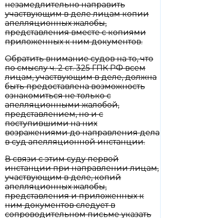
незамедлительно направить
участвующим в деле лицам копии
апелляционных жалобы,
представления вместе с копиями
приложенных к ним документов.
Обратить внимание судов на то, что
по смыслу ч. 2 ст. 325 ГПК РФ всем
лицам, участвующим в деле, должна
быть предоставлена возможность
ознакомиться не только с
апелляционными жалобой,
представлением, но и с
поступившими на них
возражениями до направления дела
в суд апелляционной инстанции.
В связи с этим суду первой
инстанции при направлении лицам,
участвующим в деле, копий
апелляционных жалобы,
представления и приложенных к
ним документов следует в
сопроводительном письме указать