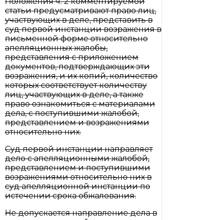
Положения ч. 2 комментируемой
статьи предусматривают право лиц,
участвующих в деле, представить в
суд первой инстанции возражения в
письменной форме относительно
апелляционных жалобы,
представления с приложением
документов, подтверждающих эти
возражения, и их копий, количество
которых соответствует количеству
лиц, участвующих в деле, а также
право ознакомиться с материалами
дела, с поступившими жалобой,
представлением и возражениями
относительно них.
Суд первой инстанции направляет
дело с апелляционными жалобой,
представлением и поступившими
возражениями относительно них в
суд апелляционной инстанции по
истечении срока обжалования.
Не допускается направление дела в