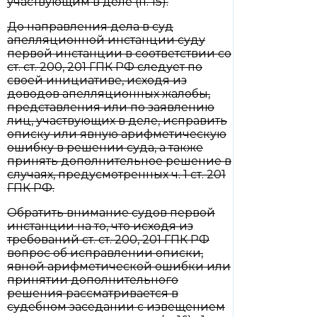
участвующим в деле (п. 15).
До направления дела в суд
апелляционной инстанции суду
первой инстанции в соответствии со
ст. ст. 200, 201 ГПК РФ следует по
своей инициативе, исходя из
доводов апелляционных жалобы,
представления или по заявлению
лиц, участвующих в деле, исправить
описку или явную арифметическую
ошибку в решении суда, а также
принять дополнительное решение в
случаях, предусмотренных ч. 1 ст. 201
ГПК РФ.
Обратить внимание судов первой
инстанции на то, что исходя из
требований ст. ст. 200, 201 ГПК РФ
вопрос об исправлении описки,
явной арифметической ошибки или
принятии дополнительного
решения рассматривается в
судебном заседании с извещением