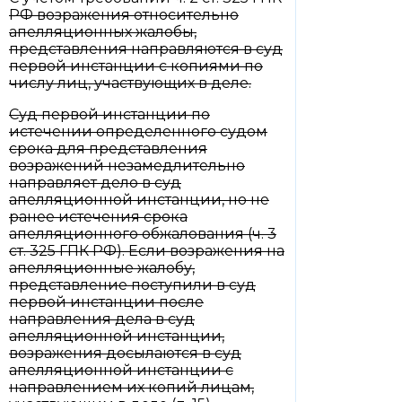
РФ возражения относительно
апелляционных жалобы,
представления направляются в суд
первой инстанции с копиями по
числу лиц, участвующих в деле.
Суд первой инстанции по
истечении определенного судом
срока для представления
возражений незамедлительно
направляет дело в суд
апелляционной инстанции, но не
ранее истечения срока
апелляционного обжалования (ч. 3
ст. 325 ГПК РФ). Если возражения на
апелляционные жалобу,
представление поступили в суд
первой инстанции после
направления дела в суд
апелляционной инстанции,
возражения досылаются в суд
апелляционной инстанции с
направлением их копий лицам,