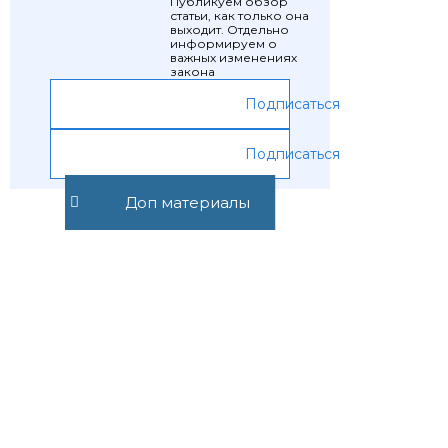
Публикуем обзор
статьи, как только она
выходит. Отдельно
информируем о
важных изменениях
закона
Подписаться
Подписаться
Доп материалы
Предыдущая статья
Следующая статья
Статья 324.
Статья 326.
Возвращение
Отказ от
апелляционных
апелляционных
жалобы,
жалобы,
представления
представления
Рекомендуемые статьи