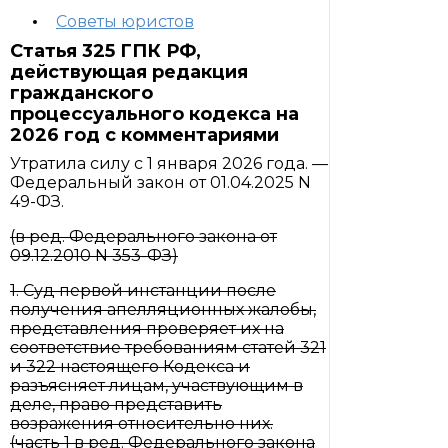
Советы юристов
Статья 325 ГПК РФ,
действующая редакция
гражданского
процессуального кодекса на
2026 год с комментариями
Утратила силу с 1 января 2026 года. —
Федеральный закон от 01.04.2025 N
49-ФЗ.
(в ред. Федерального закона от
09.12.2010 N 353-ФЗ)
1. Суд первой инстанции после
получения апелляционных жалобы,
представления проверяет их на
соответствие требованиям статей 321
и 322 настоящего Кодекса и
разъясняет лицам, участвующим в
деле, право представить
возражения относительно них.
(часть 1 в ред. Федерального закона