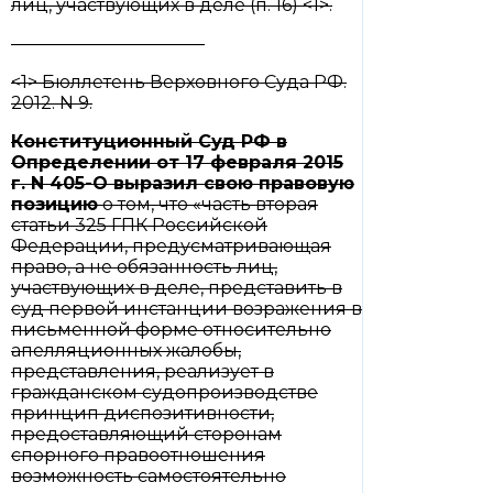
лиц, участвующих в деле (п. 16) <1>.
———————————
<1> Бюллетень Верховного Суда РФ.
2012. N 9.
Конституционный Суд РФ в
Определении
от 17 февраля 2015
г. N 405-О выразил свою правовую
позицию
о том, что «часть вторая
статьи 325 ГПК Российской
Федерации, предусматривающая
право, а не обязанность лиц,
участвующих в деле, представить в
суд первой инстанции возражения в
письменной форме относительно
апелляционных жалобы,
представления, реализует в
гражданском судопроизводстве
принцип диспозитивности,
предоставляющий сторонам
спорного правоотношения
возможность самостоятельно