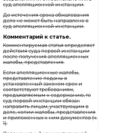
суд апелляционной инстанции.
До истечения срока обжалования
дело не может быть направлено в
суд апелляционной инстанции.
Комментарий к статье.
Комментируемая статья определяет
действия суда первой инстанции
после получения апелляционных
жалобы, представления.
Если апелляционные жалобы,
представление поданы в
установленный законом срок и
соответствуют требованиям,
предъявляемым к содержанию, то
суд первой инстанции обязан
направить лицам, участвующим в
деле, копии жалобы, представления
и приложенных к ним документов (ч.
1).