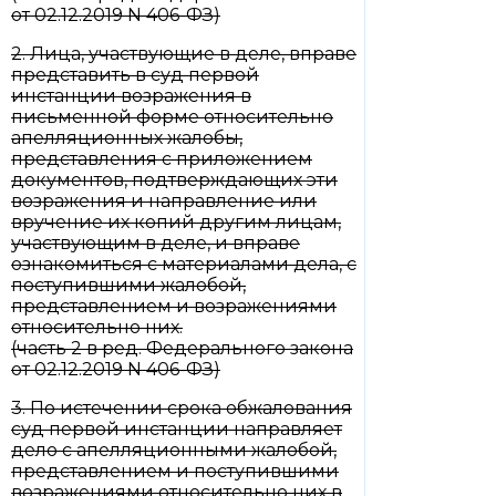
от 02.12.2019 N 406-ФЗ)
2. Лица, участвующие в деле, вправе
представить в суд первой
инстанции возражения в
письменной форме относительно
апелляционных жалобы,
представления с приложением
документов, подтверждающих эти
возражения и направление или
вручение их копий другим лицам,
участвующим в деле, и вправе
ознакомиться с материалами дела, с
поступившими жалобой,
представлением и возражениями
относительно них.
(часть 2 в ред. Федерального закона
от 02.12.2019 N 406-ФЗ)
3. По истечении срока обжалования
суд первой инстанции направляет
дело с апелляционными жалобой,
представлением и поступившими
возражениями относительно них в