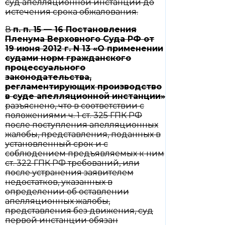
суд апелляционной инстанции до
истечения срока обжалования.
В
п. п. 15
—
16
Постановления
Пленума Верховного Суда РФ от
19 июня 2012 г. N 13 «О применении
судами норм гражданского
процессуального
законодательства,
регламентирующих производство
в суде апелляционной инстанции»
разъяснено, что в соответствии с
положениями ч. 1 ст. 325 ГПК РФ
после поступления апелляционных
жалобы, представления, поданных в
установленный срок и с
соблюдением предъявляемых к ним
ст. 322 ГПК РФ требований, или
после устранения заявителем
недостатков, указанных в
определении об оставлении
апелляционных жалобы,
представления без движения, суд
первой инстанции обязан