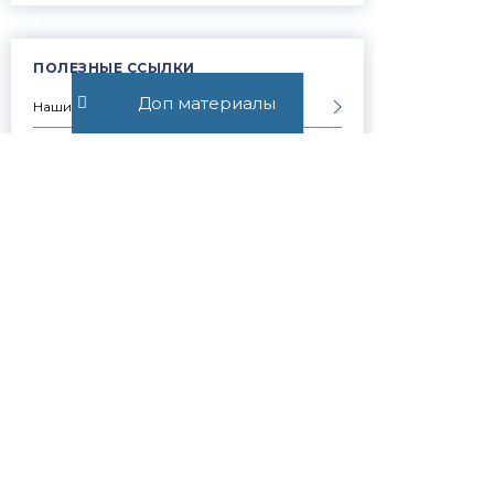
ПОЛЕЗНЫЕ ССЫЛКИ
Доп материалы
Наши победы в судах
Отзывы доверителей
Цены на услуги
Все юридические услуги
Услуги физическим лицам
Услуги юридическим лицам
Частые вопросы
Запись на консультацию
Скачать презентацию компании
Контакты