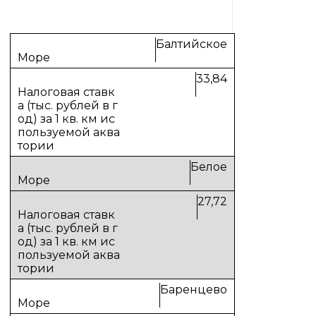
Балтийское
33,84
Белое
27,72
Баренцево