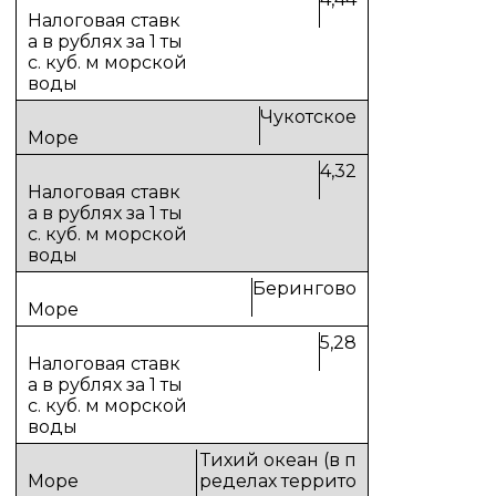
Чукотское
4,32
Берингово
5,28
Тихий океан (в п
ределах террито