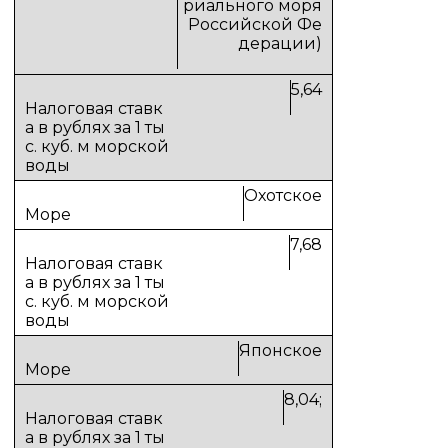
риального моря
Российской Фе
дерации)
5,64
Охотское
7,68
Японское
8,04;