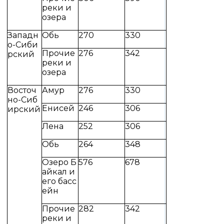
реки и
озера
Западн
Обь
270
330
о-Сиби
Прочие
276
342
рский
реки и
озера
Восточ
Амур
276
330
но-Сиб
Енисей
246
306
ирский
Лена
252
306
Обь
264
348
Озеро Б
576
678
айкал и
его басс
ейн
Прочие
282
342
реки и