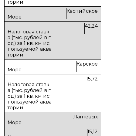
Каспийское
42,24
Карское
15,72
Лаптевых
15,12