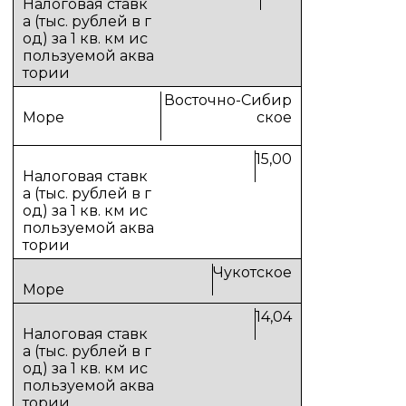
Восточно-Сибир
ское
15,00
Чукотское
14,04