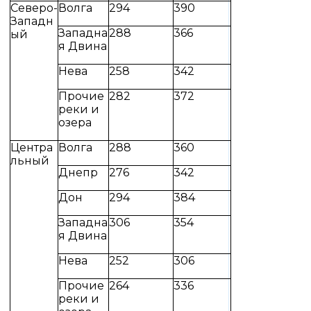
Северо-
Волга
294
390
Западн
Западна
288
366
ый
я Двина
Нева
258
342
Прочие
282
372
реки и
озера
Центра
Волга
288
360
льный
Днепр
276
342
Дон
294
384
Западна
306
354
я Двина
Нева
252
306
Прочие
264
336
реки и