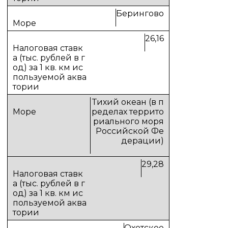
Берингово
26,16
Тихий океан (в п
ределах террито
риального моря
Российской Фе
дерации)
29,28
Охотское