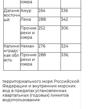
озера
Дальне
Амур
264
336
восточн
Лена
288
342
ый
Прочие
252
306
реки и
озера
Калини
Неман
276
324
нградс
Прочие
288
336;
кая обл
реки и
асть
озера
территориального моря Российской
Федерации и внутренних морских
вод в пределах установленных
квартальных (годовых) лимитов
водопользования: