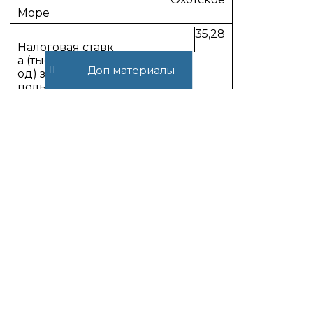
35,28
Доп материалы
Японское
38,52;
3) при использовании водных
объектов без забора воды для целей
гидроэнергетики: