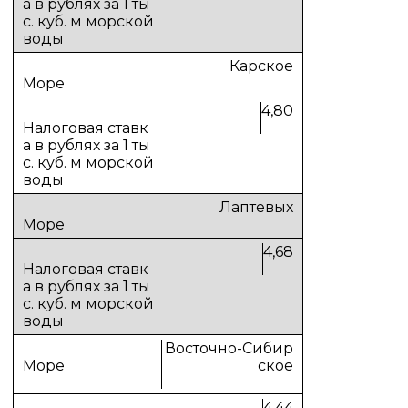
Карское
4,80
Лаптевых
4,68
Восточно-Сибир
ское
4,44