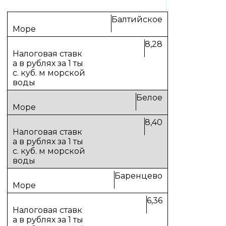
Балтийское
8,28
Белое
8,40
Баренцево
6,36