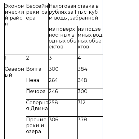
Эконом
Бассейн
Налоговая ставка в
ически
реки, оз
рублях за 1 тыс. куб.
й райо
ера
м воды, забранной
н
из поверх
из подзе
ностных в
мных вод
одных объ
ных объе
ектов
ктов
1
2
3
4
Северн
Волга
300
384
ый
Нева
264
348
Печора
246
300
Северна
258
312
я Двина
Прочие
306
378
реки и
озера