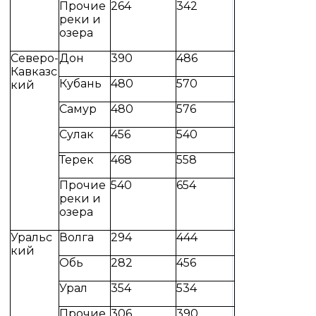
Прочие
264
342
реки и
озера
Северо-
Дон
390
486
Кавказс
Кубань
480
570
кий
Самур
480
576
Сулак
456
540
Терек
468
558
Прочие
540
654
реки и
озера
Уральс
Волга
294
444
кий
Обь
282
456
Урал
354
534
Прочие
306
390