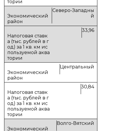
Северо-Западны
й
33,96
Центральный
30,84
Волго-Вятский