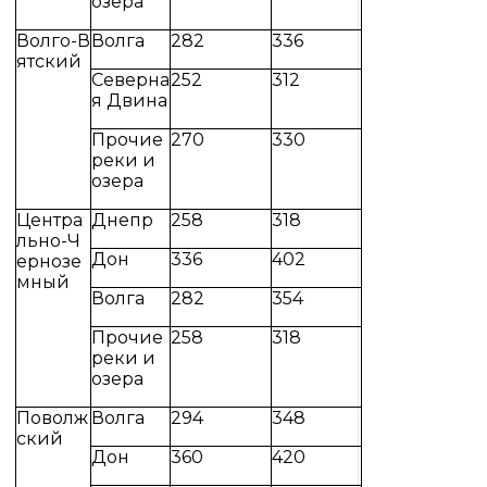
озера
Волго-В
Волга
282
336
ятский
Северна
252
312
я Двина
Прочие
270
330
реки и
озера
Центра
Днепр
258
318
льно-Ч
Дон
336
402
ернозе
мный
Волга
282
354
Прочие
258
318
реки и
озера
Поволж
Волга
294
348
ский
Дон
360
420