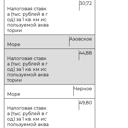
30,72
Азовское
44,88
Черное
49,80