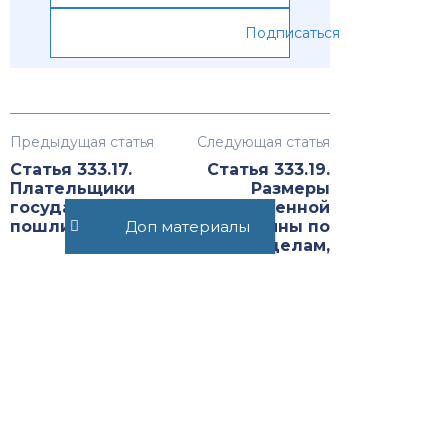
Подписаться
Предыдущая статья
Следующая статья
Статья 333.17.
Статья 333.19.
Плательщики
Размеры
государственной
государственной
Доп материалы
пошлины
пошлины по
делам,
рассматриваемым
Верховным Судом
Российской
Федерации,
судами общей
юрисдикции,
мировыми
судьями