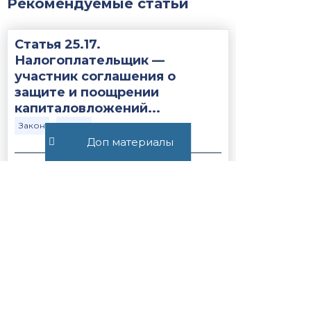
Рекомендуемые статьи
Статья 25.17.
Налогоплательщик —
участник соглашения о
защите и поощрении
капиталовложений...
Закон
НК РФ
Доп материалы
418
Постановление Пленума ВС
РФ №15 от 21.05.2026
ВС РФ
Закон
380