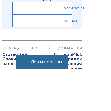
закона
Подписаться
Подписаться
Предыдущая статья
Следующая статья
Статья 344.
Статья 345.1.
Сроки уплаты
Порядок
Доп материалы
налога
представления
сведений органами
управления
государственным
фондом недр, а
также органами,
осуществляющими
контроль и надзор в
сфере
природопользования