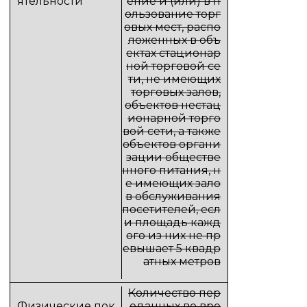
ение и (или) в п
ользование торг
овых мест, распо
ложенных в объ
ектах стационар
ной торговой се
ти, не имеющих
торговых залов,
объектов нестац
ионарной торго
вой сети, а также
объектов органи
зации обществе
нного питания, н
е имеющих зало
в обслуживания
посетителей, есл
и площадь кажд
ого из них не пр
евышает 5 квадр
атных метров
Количество пер
еданных во вре