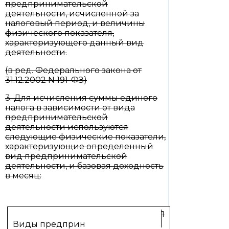
предпринимательской
деятельности, исчисленной за
налоговый период, и величины
физического показателя,
характеризующего данный вид
деятельности.
(в ред. Федерального закона от
31.12.2002 N 191-ФЗ)
3. Для исчисления суммы единого
налога в зависимости от вида
предпринимательской
деятельности используются
следующие физические показатели,
характеризующие определенный
вид предпринимательской
деятельности, и базовая доходность
в месяц:
1