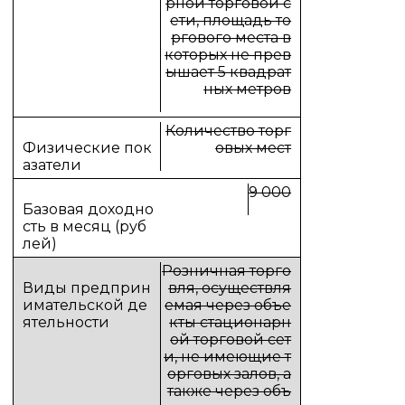
рной торговой с
ети, площадь то
ргового места в
которых не прев
ышает 5 квадрат
ных метров
Количество торг
овых мест
9 000
Розничная торго
вля, осуществля
емая через объе
кты стационарн
ой торговой сет
и, не имеющие т
орговых залов, а
также через объ