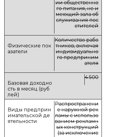
ии общественно
го питания, не и
меющий зала об
служивания пос
етителей
Количество рабо
тников, включая
индивидуально
го предприним
ателя
4 500
Распространени
е наружной рек
ламы с использо
ванием рекламн
ых конструкций
(за исключение