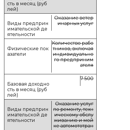
Оказание ветер
инарных услуг
Количество рабо
тников, включая
индивидуально
го предприним
ателя
7 500
Оказание услуг
по ремонту, техн
ическому обслу
живанию и мой
ке автомототран