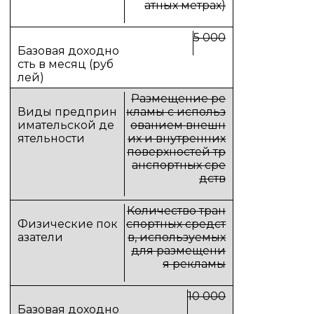
атных метрах)
5 000
Размещение ре
кламы с использ
ованием внешн
их и внутренних
поверхностей тр
анспортных сре
дств
Количество тран
спортных средст
в, используемых
для размещени
я рекламы
10 000