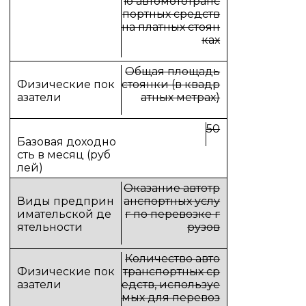
ю автомототранс
портных средств
на платных стоян
ках
Общая площадь
стоянки (в квадр
атных метрах)
50
Оказание автотр
анспортных услу
г по перевозке г
рузов
Количество авто
транспортных ср
едств, используе
мых для перевоз