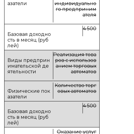
индивидуально
го предприним
ателя
4 500
Реализация това
ров с использов
анием торговых
автоматов
Количество торг
овых автоматов
4 500
Оказание услуг