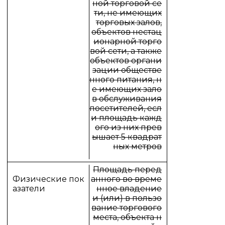
ной торговой се
ти, не имеющих
торговых залов,
объектов нестац
ионарной торго
вой сети, а также
объектов органи
зации обществе
нного питания, н
е имеющих зало
в обслуживания
посетителей, есл
и площадь кажд
ого из них прев
ышает 5 квадрат
ных метров
Площадь перед
анного во време
нное владение
и (или) в пользо
вание торгового
места, объекта н