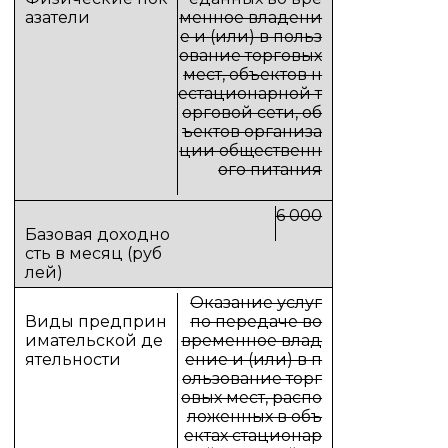
менное владени
е и (или) в польз
ование торговых
мест, объектов н
естационарной т
орговой сети, об
ъектов организа
ции общественн
ого питания
6 000
Оказание услуг
по передаче во
временное влад
ение и (или) в п
ользование торг
овых мест, распо
ложенных в объ
ектах стационар