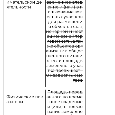
временное влад
ение и (или) в п
ользование зем
ельных участков
для размещени
я объектов стац
ионарной и нест
ационарной тор
говой сети, а так
же объектов орг
анизации общес
твенного питани
я, если площадь
земельного учас
тка превышает 1
0 квадратных ме
тров
Площадь перед
анного во време
нное владение
и (или) в пользо
вание земельно