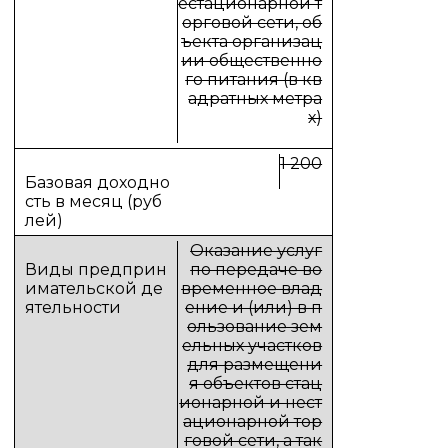
естационарной т
орговой сети, об
ъекта организац
ии общественно
го питания (в кв
адратных метра
х)
1 200
Оказание услуг
по передаче во
временное влад
ение и (или) в п
ользование зем
ельных участков
для размещени
я объектов стац
ионарной и нест
ационарной тор
говой сети, а так