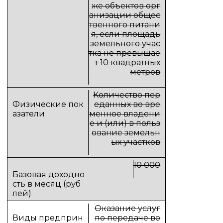
же объектов орг
анизации общес
твенного питани
я, если площадь
земельного учас
тка не превышае
т 10 квадратных
метров
Количество пер
еданных во вре
менное владени
е и (или) в польз
ование земельн
ых участков
10 000
Оказание услуг
по передаче во