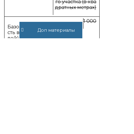
го участка (в ква
дратных метрах)
1 000
Доп материалы
(таблица в ред. Федерального закона
от 25.06.2012 N 94-ФЗ)
(п. 3 в ред. Федерального закона от
17.05.2007 N 85-ФЗ)
4. Базовая доходность
корректируется (умножается) на
коэффициенты К
и К
.
1
2
(в ред. Федерального закона от
21.07.2005 N 101-ФЗ)
5. Утратил силу. — Федеральный
закон от 21.07.2005 N 101-ФЗ.
6. При определении величины