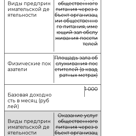
общественного
питания через о
бъект организац
ии общественно
го питания, име
ющий зал обслу
живания посети
телей
Площадь зала об
служивания пос
етителей (в квад
ратных метрах)
1 000
Оказание услуг
общественного
питания через о
бъект организац