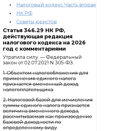
Налоговый кодекс Часть вторая
НК РФ
Советы юристов
Статья 346.29 НК РФ,
действующая редакция
налогового кодекса на 2026
год с комментариями
Утратила силу. — Федеральный
закон от 02.07.2021 N 305-ФЗ.
1. Объектом налогообложения для
применения единого налога
признается вмененный доход
налогоплательщика.
2. Налоговой базой для исчисления
суммы единого налога признается
величина вмененного дохода,
рассчитываемая как произведение
базовой доходности по
определенному виду