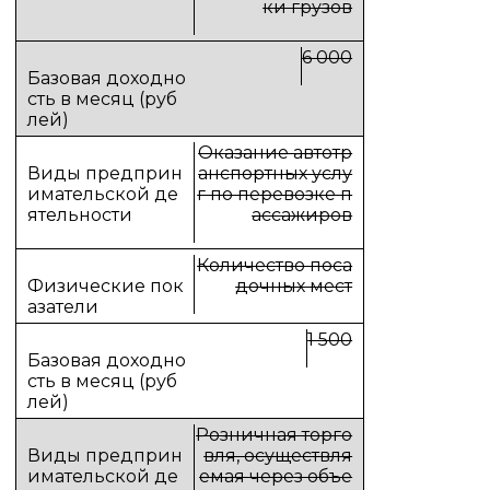
ки грузов
6 000
Оказание автотр
анспортных услу
г по перевозке п
ассажиров
Количество поса
дочных мест
1 500
Розничная торго
вля, осуществля
емая через объе