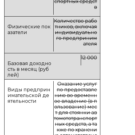
спортных средст
в
Количество рабо
тников, включая
индивидуально
го предприним
ателя
12 000
Оказание услуг
по предоставле
нию во временн
ое владение (в п
ользование) мес
т для стоянки ав
томототранспорт
ных средств, а та
кже по хранени