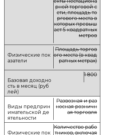
екты нестациона
рной торговой с
ети, площадь то
ргового места в
которых превыш
ает 5 квадратных
метров
Площадь торгов
ого места (в квад
ратных метрах)
1 800
Развозная и раз
носная розничн
ая торговля
Количество рабо
тников, включая