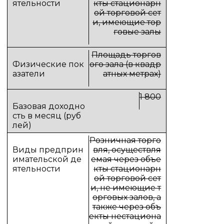
кты стационарн
ой торговой сет
и, имеющие тор
говые залы
Площадь торгов
ого зала (в квадр
атных метрах)
1 800
Розничная торго
вля, осуществля
емая через объе
кты стационарн
ой торговой сет
и, не имеющие т
орговых залов, а
также через объ
екты нестациона