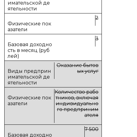
2
3
Оказание бытов
ых услуг
Количество рабо
тников, включая
индивидуально
го предприним
ателя
7 500