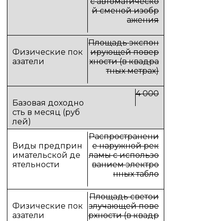
с автоматическо
й сменой изобр
ажения
Площадь экспон
ирующей повер
хности (в квадра
тных метрах)
4 000
Распространени
е наружной рек
ламы с использо
ванием электро
нных табло
Площадь светои
злучающей пове
рхности (в квадр