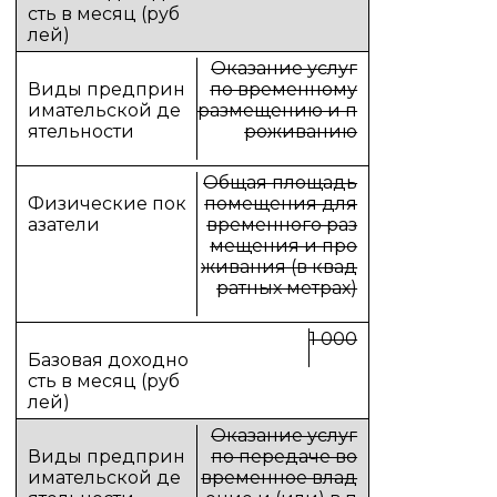
Оказание услуг
по временному
размещению и п
роживанию
Общая площадь
помещения для
временного раз
мещения и про
живания (в квад
ратных метрах)
1 000
Оказание услуг
по передаче во
временное влад