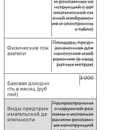
м рекламных ко
нструкций с авт
оматической см
еной изображен
ия и электронны
х табло)
Площадь, предн
азначенная для
нанесения изоб
ражения (в квад
ратных метрах)
3 000
Распространени
е наружной рек
ламы с использо
ванием рекламн
ых конструкций