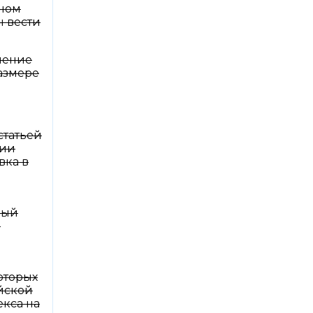
нном
н вести
нение
размере
статьей
нии
вка в
ный
0
оторых
ийской
екса на