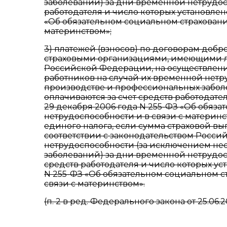
заболеваний) за дни временной нетрудос
работодателя и число которых установле
«Об обязательном социальном страховани
материнством»;
3) платежей (взносов) по договорам добр
страховыми организациями, имеющими ли
Российской Федерации, на осуществление
работников на случай их временной нетр
производстве и профессиональных забол
оплачиваются за счет средств работодате
29 декабря 2006 года N 255-ФЗ «Об обяз
нетрудоспособности и в связи с материн
единого налога, если сумма страховой в
соответствии с законодательством Росс
нетрудоспособности (за исключением нес
заболеваний) за дни временной нетрудос
средств работодателя и число которых у
N 255-ФЗ «Об обязательном социальном с
связи с материнством».
(п. 2 в ред. Федерального закона от 25.06.