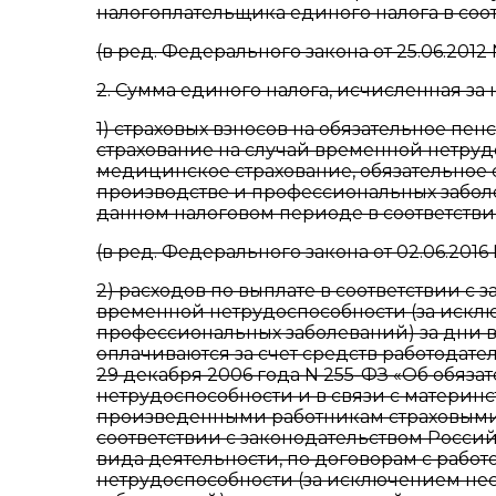
налогоплательщика единого налога в соотв
(в ред. Федерального закона от 25.06.2012
2. Сумма единого налога, исчисленная за
1) страховых взносов на обязательное пе
страхование на случай временной нетрудо
медицинское страхование, обязательное 
производстве и профессиональных заболе
данном налоговом периоде в соответств
(в ред. Федерального закона от 02.06.2016
2) расходов по выплате в соответствии 
временной нетрудоспособности (за исклю
профессиональных заболеваний) за дни 
оплачиваются за счет средств работодате
29 декабря 2006 года N 255-ФЗ «Об обяз
нетрудоспособности и в связи с материнс
произведенными работникам страховым
соответствии с законодательством Росси
вида деятельности, по договорам с работ
нетрудоспособности (за исключением нес