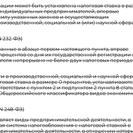
ации может быть установлена налоговая ставка в р
 индивидуальных предпринимателей, впервые
силу указанных законов и осуществляющих
изводственной, социальной и (или) научной сферах
N 232-ФЗ)
нные в абзаце первом настоящего пункта, вправе
 процентов со дня их государственной регистрации 
еля непрерывно не более двух налоговых периодо
 в производственной, социальной и научной сфера
овая ставка в размере 0 процентов, устанавливаютс
етствии с пунктом 2 и подпунктом 2 пункта 8 стат
и Общероссийского классификатора видов экономич
 N 248-ФЗ)
твляет виды предпринимательской деятельности, в
я система налогообложения с налоговой ставкой в
принимательской деятельности, в отношении котор