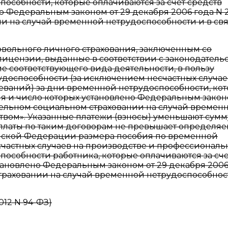
пособности, которые оплачиваются за счет средств
но Федеральным законом от 29 декабря 2006 года N 
и на случай временной нетрудоспособности и в свя
овольного личного страхования, заключенным со
цензии, выданные в соответствии с законодатель
 соответствующего вида деятельности, в пользу
удоспособности (за исключением несчастных случае
еваний) за дни временной нетрудоспособности, ко
ля и число которых установлено Федеральным закон
ательном социальном страховании на случай времен
ством». Указанные платежи (взносы) уменьшают сумм
ыплаты по таким договорам не превышает определяе
ийской Федерации размера пособия по временной
частных случаев на производстве и профессиональ
пособности работника, которые оплачиваются за сче
становлено Федеральным законом от 29 декабря 2006
траховании на случай временной нетрудоспособнос
2012 N 94-ФЗ)