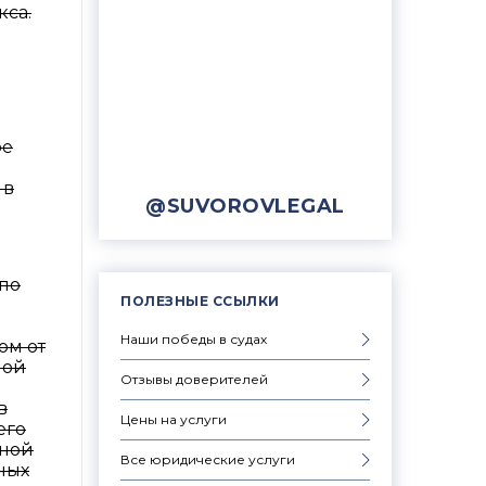
кса.
ое
 в
@SUVOROVLEGAL
 по
ПОЛЕЗНЫЕ ССЫЛКИ
Наши победы в судах
ом от
ной
Отзывы доверителей
в
Цены на услуги
его
нной
Все юридические услуги
ных