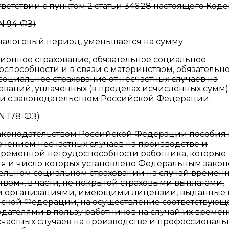
етствии с пунктом 2 статьи 346.28 настоящего Коде
 N 94-ФЗ)
 налоговый период, уменьшается на сумму:
нсионное страхование, обязательное социальное
способности и в связи с материнством, обязательн
социальное страхование от несчастных случаев на
ваний, уплаченных (в пределах исчисленных сумм)
ии с законодательством Российской Федерации;
 N 178-ФЗ)
с законодательством Российской Федерации пособия
чением несчастных случаев на производстве и
временной нетрудоспособности работника, которые
ля и число которых установлено Федеральным закон
ательном социальном страховании на случай времен
твом», в части, не покрытой страховыми выплатами,
и организациями, имеющими лицензии, выданные 
йской Федерации, на осуществление соответствующ
одателями в пользу работников на случай их време
частных случаев на производстве и профессиональ