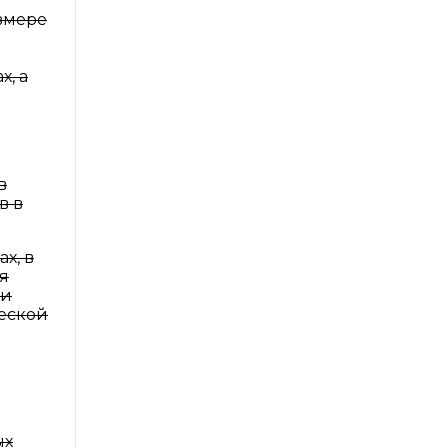
азмере
, а
в
в в
х, в
я
ьи
еской
ых