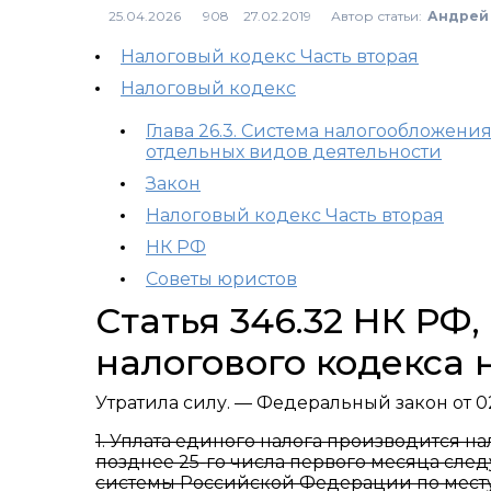
Автор статьи:
Андрей
908
Налоговый кодекс Часть вторая
Налоговый кодекс
Глава 26.3. Система налогообложени
отдельных видов деятельности
Закон
Налоговый кодекс Часть вторая
НК РФ
Советы юристов
Статья 346.32 НК РФ
налогового кодекса 
Утратила силу. — Федеральный закон от 02
1. Уплата единого налога производится н
позднее 25-го числа первого месяца сл
системы Российской Федерации по месту 