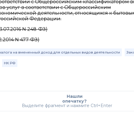
соответствии с Общероссийским классификатором 
ов услуг в соответствии с Общероссийским
ономической деятельности, относящихся к бытовы
 Российской Федерации.
.07.2016 N 248-ФЗ)
.2014 N 477-ФЗ)
налога на вмененный доход для отдельных видов деятельности
Зак
НК РФ
Нашли
опечатку?
Выделите фрагмент и нажмите Ctrl+Enter