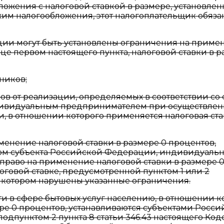
ложения с налоговой ставкой в размере, установле
жим налогообложения, этот налогоплательщик обяза
ии могут быть установлены ограничения на приме
це первом настоящего пункта, налоговой ставки в 
ников;
в от реализации, определяемых в соответствии со 
ндивидуальным предпринимателем при осуществле
 в отношении которого применяется налоговая ста
енение налоговой ставки в размере 0 процентов,
ном субъекта Российской Федерации, индивидуаль
право на применение налоговой ставки в размере 
логовой ставке, предусмотренной пунктом 1 или 2
 в котором нарушены указанные ограничения.
 в сфере бытовых услуг населению, в отношении к
ере 0 процентов, устанавливаются субъектами Росс
одпунктом 2 пункта 8 статьи 346.43 настоящего Код