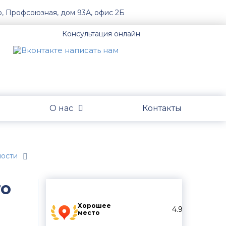
о, Профсоюзная, дом 93А, офис 2Б
Консультация онлайн
О нас
Контакты
ности
го
Хорошее
4.9
место