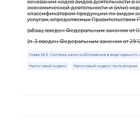
основании кодов видов деятельности в 
экономической деятельности и (или) код
классификатором продукции по видам эк
услугам, определяемых Правительством
(абзац введен Федеральным законом от 03
(п. 3 введен Федеральным законом от 29.12
Глава 26.3. Система налогообложения в виде единого 
Налоговый кодекс
Налоговый кодекс Часть вторая