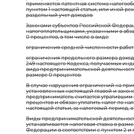
применяется патентная система налогооб
пунктом 1 настоящей статьи, или иной ре
раздельный учет доходов.
Законами субъектов Российской Федерац
налогоплательщиками, указанными в абза
0 процентов, в том числе в виде:
ограничения средней численности работ
ограничения предельного размера доходо
249 настоящего Кодекса, получаемых и
вида предпринимательской деятельности,
размере 0 процентов.
В случае нарушения ограничений на прим
установленных настоящей главой и зако
предприниматель считается утратившим 
процентов и обязан уплатить налог по на
настоящей статьи, за налоговый период,
Виды предпринимательской деятельности
устанавливается налоговая ставка в разм
Федерации в соответствии с пунктом 2 и п