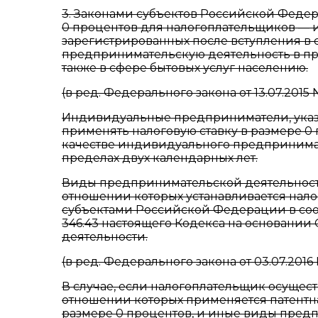
3. Законами субъектов Российской Федер
0 процентов для налогоплательщиков —
зарегистрированных после вступления в 
предпринимательскую деятельность в про
также в сфере бытовых услуг населению.
(в ред. Федерального закона от 13.07.2015 
Индивидуальные предприниматели, указа
применять налоговую ставку в размере 0
качестве индивидуального предпринимат
пределах двух календарных лет.
Виды предпринимательской деятельности
отношении которых устанавливается налог
субъектами Российской Федерации в соотв
346.43 настоящего Кодекса на основани
деятельности.
(в ред. Федерального закона от 03.07.2016
В случае, если налогоплательщик осущес
отношении которых применяется патентна
размере 0 процентов, и иные виды пред