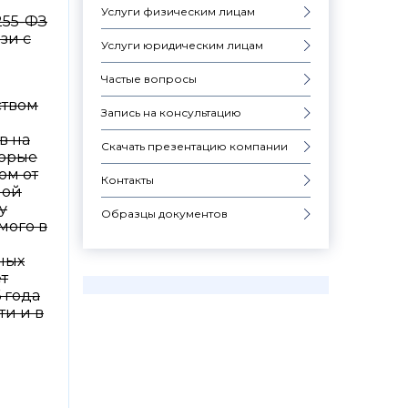
Услуги физическим лицам
255-ФЗ
зи с
Услуги юридическим лицам
Частые вопросы
ством
Запись на консультацию
в на
Скачать презентацию компании
торые
ом от
Контакты
ной
у
Образцы документов
мого в
ных
т
 года
ти и в