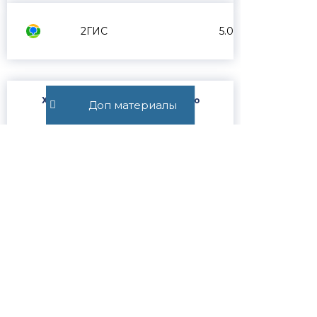
2ГИС
5.0
Хотите получить юридическую
Доп материалы
консультацию от адвоката?
Подпишитесь на Телеграм-канал и
задайте свой вопрос в чате
@SUVOROVLEGAL