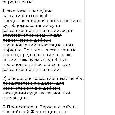
определение:
1) об отказе в передаче
кассационных жалобы,
представления для рассмотрения в
судебном заседании суда
кассационной инстанции, если
отсутствуют основания для
пересмотра судебных
постановлений в кассационном
порядке. При этом кассационные
жалоба, представление, а также
копии обжалуемых судебных
постановлений остаются в суде
кассационной инстанции;
2) о передаче кассационных жалобы,
представления с делом для
рассмотрения в судебном
заседании суда кассационной
инстанции.
3. Председатель Верховного Суда
Российской Федерации, его