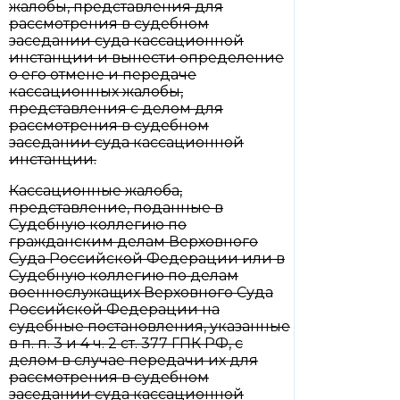
жалобы, представления для
рассмотрения в судебном
заседании суда кассационной
инстанции и вынести определение
о его отмене и передаче
кассационных жалобы,
представления с делом для
рассмотрения в судебном
заседании суда кассационной
инстанции.
Кассационные жалоба,
представление, поданные в
Судебную коллегию по
гражданским делам Верховного
Суда Российской Федерации или в
Судебную коллегию по делам
военнослужащих Верховного Суда
Российской Федерации на
судебные постановления, указанные
в п. п. 3 и 4 ч. 2 ст. 377 ГПК РФ, с
делом в случае передачи их для
рассмотрения в судебном
заседании суда кассационной