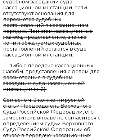
судебном заседании суда
кассационной инстанции, если
отсутствуют основания для
пересмотра судебных
постановлений в кассационном
порядке. При этом кассационные
жалоба, представление, а также
копии обжалуемых судебных
постановлений остаются в суде
кассационной инстанции;
— либо о передаче кассационных
жалобы, представления с делом для
рассмотрения в судебном
заседании суда кассационной
инстанции (ч. 2).
Согласно ч. 3 комментируемой
статьи Председатель Верховного
Суда Российской Федерации, его
заместитель вправе не согласиться с
определением судьи Верховного
Суда Российской Федерации об
отказе в передаче кассационных