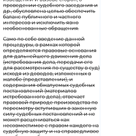
проведении судебного заседания и
др., обусловлена целью обеспечить
баланс публичного и частного
интересов и исключить явно
необоснованные обращения.
Само по себе введение данной
процедуры, в рамках которой
определяются правовые основания
для дальнейшего движения дела
(истребования дела, передачи его
для рассмотрения по существу в суд)
исходя из доводов, изложенных в
жалобе (представлении), и
содержания обжалуемых судебных
постановлений (материалов
истребованного дела), отвечает
правовой природе производства по
пересмотру вступивших в законную
силу судебных постановлений и не
может расцениваться как
несовместимое с правом каждого на
судебную защиту и на справедливое