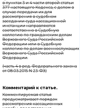
в пунктах 3 и 4 части второй статьи
377 настоящего Кодекса, с делом в
случае передачи их для
рассмотрения в судебном
заседании суда кассационной
инстанции направляются
соответственно в Судебную
коллегию по гражданским делам
Верховного Суда Российской
Федерации или в Судебную
коллегию по делам военнослужащих
Верховного Суда Российской
Федерации.
(часть 4 в ред. Федерального закона
от 08.03.2015 N 23-ФЗ)
Комментарий к статье.
Комментируемая статья
предусматривает порядок
рассмотрения кассационных