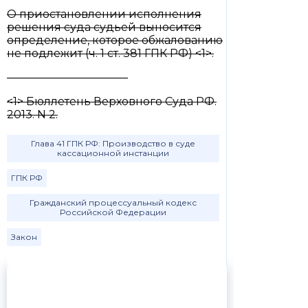
О приостановлении исполнения
решения суда судьей выносится
определение, которое обжалованию
не подлежит (ч. 1 ст. 381 ГПК РФ) <1>.
———————————
<1> Бюллетень Верховного Суда РФ.
2013. N 2.
Глава 41 ГПК РФ: Производство в суде
кассационной инстанции
ГПК РФ
Гражданский процессуальный кодекс
Российской Федерации
Закон