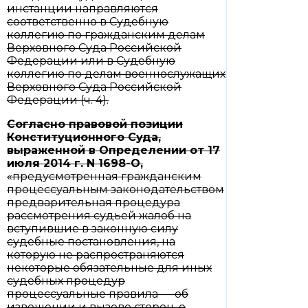
инстанции направляются
соответственно в Судебную
коллегию по гражданским делам
Верховного Суда Российской
Федерации или в Судебную
коллегию по делам военнослужащих
Верховного Суда Российской
Федерации (ч. 4).
Согласно правовой позиции
Конституционного Суда,
выраженной в
Определении
от 17
июля 2014 г. N 1698-О,
«предусмотренная гражданским
процессуальным законодательством
предварительная процедура
рассмотрения судьей жалоб на
вступившие в законную силу
судебные постановления, на
которую не распространяются
некоторые обязательные для иных
судебных процедур
процессуальные правила — об
извещении и вызове сторон, о