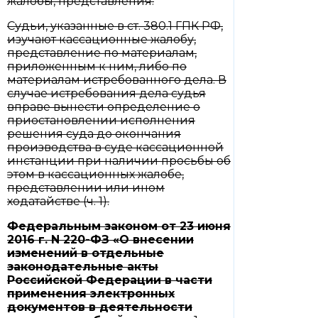
жалобы, представления.
Судьи, указанные в ст. 380.1 ГПК РФ,
изучают кассационные жалобу,
представление по материалам,
приложенным к ним, либо по
материалам истребованного дела. В
случае истребования дела судья
вправе вынести определение о
приостановлении исполнения
решения суда до окончания
производства в суде кассационной
инстанции при наличии просьбы об
этом в кассационных жалобе,
представлении или ином
ходатайстве (ч. 1).
Федеральным
законом
от 23 июня
2016 г. N 220-ФЗ «О внесении
изменений в отдельные
законодательные акты
Российской Федерации в части
применения электронных
документов в деятельности