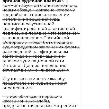
органов судебной власти»
ч. 1
комментируемой статьи дополнена
новым абзацем, согласно которому
ходатайство о приостановлении
исполнения решения суда,
подписанное усиленной
квалифицированной электронной
подписью в порядке, установленном
законодательством Российской
Федерации, может быть подано в
суд посредством заполнения формы,
размещенной на официальном
сайте суда в информационно-
телекоммуникационной сети
Интернет. Данное дополнение
вступает в силу с 1 января 2017 г.
Изучив кассационные жалобу,
представление, судья выносит
определение:
— либо об отказе в передаче
кассационных жалобы,
представления для рассмотрения в