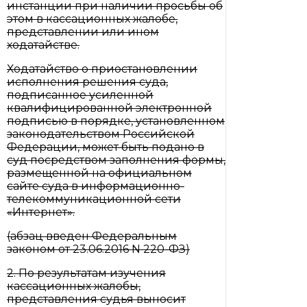
инстанции при наличии просьбы об
этом в кассационных жалобе,
представлении или ином
ходатайстве.
Ходатайство о приостановлении
исполнения решения суда,
подписанное усиленной
квалифицированной электронной
подписью в порядке, установленном
законодательством Российской
Федерации, может быть подано в
суд посредством заполнения формы,
размещенной на официальном
сайте суда в информационно-
телекоммуникационной сети
«Интернет».
(абзац введен Федеральным
законом от 23.06.2016 N 220-ФЗ)
2. По результатам изучения
кассационных жалобы,
представления судья выносит