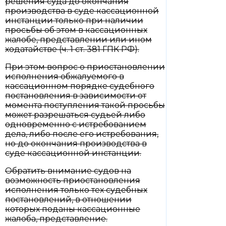
решения суда до окончания
производства в суде кассационной
инстанции только при наличии
просьбы об этом в кассационных
жалобе, представлении или ином
ходатайстве (ч. 1 ст. 381 ГПК РФ).
При этом вопрос о приостановлении
исполнения обжалуемого в
кассационном порядке судебного
постановления в зависимости от
момента поступления такой просьбы
может разрешаться судьей либо
одновременно с истребованием
дела, либо после его истребования,
но до окончания производства в
суде кассационной инстанции.
Обратить внимание судов на
возможность приостановления
исполнения только тех судебных
постановлений, в отношении
которых поданы кассационные
жалоба, представление.