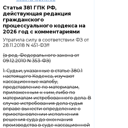
Статья 381 ГПК РФ,
действующая редакция
гражданского
процессуального кодекса на
2026 год с комментариями
Утратила силу в соответствии ФЗ от
28.11.2018 N 451-ФЗ!!!
(в ред. Федерального закона от
09.12.2010 N 353-ФЗ)
1. Судьи, указанные в статье 380.1
настоящего Кодекса, изучают
кассационные жалобу,
представление по материалам,
приложенным к ним, либо по
материалам истребованного дела. В
случае истребования дела судья
вправе вынести определение о
приостановлении исполнения
решения суда до окончания
производства в суде кассационной