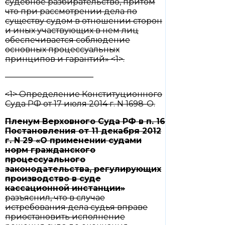
судебное разбирательство, притом
что при рассмотрении дела по
существу судом в отношении сторон
и иных участвующих в нем лиц
обеспечивается соблюдение
основных процессуальных
принципов и гарантий» <1>.
———————————
<1> Определение Конституционного
Суда РФ от 17 июля 2014 г. N 1698-О.
Пленум Верховного Суда РФ в
п. 16
Постановления от 11 декабря 2012
г. N 29 «О применении судами
норм гражданского
процессуального
законодательства, регулирующих
производство в суде
кассационной инстанции»
разъяснил, что в случае
истребования дела судья вправе
приостановить исполнение