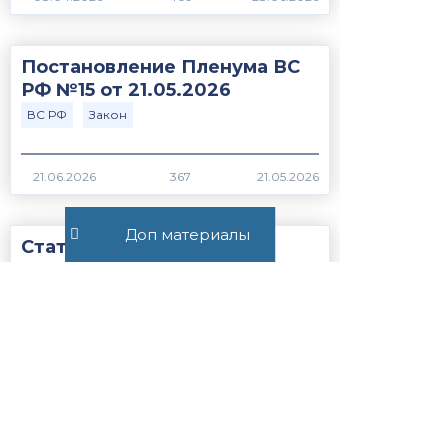
Постановление Пленума ВС
РФ №15 от 21.05.2026
ВС РФ
Закон
367
Доп материалы
Статья 56.1. Особенности
применения пониженных
налоговых ставок, налоговых
льгот, пониженных тарифов
страховых взносов н...
Закон
НК РФ
1234