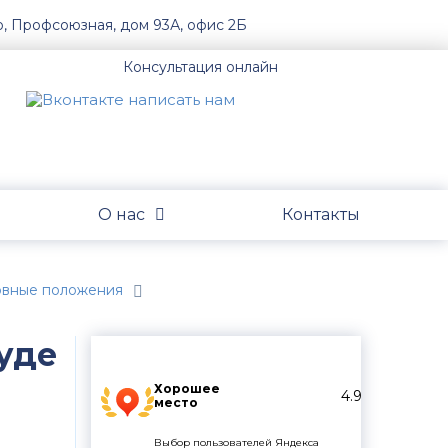
о, Профсоюзная, дом 93А, офис 2Б
Консультация онлайн
О нас
Контакты
новные положения
уде
Хорошее
4.9
место
Выбор пользователей Яндекса