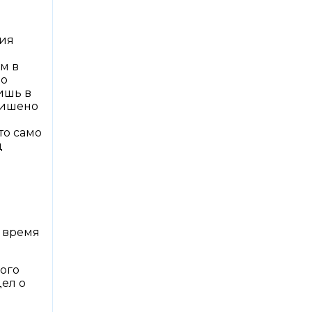
ия
м в
но
ишь в
лишено
то само
д
о время
ого
дел о