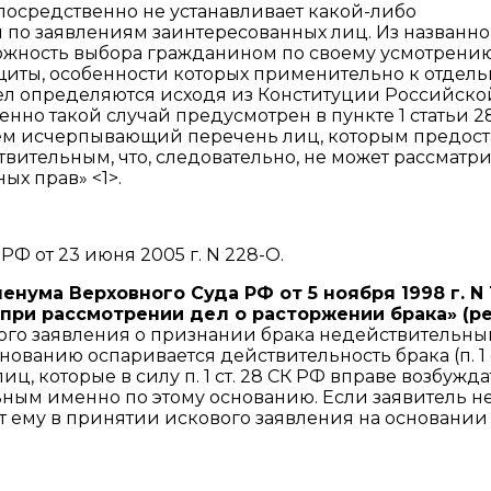
осредственно не устанавливает какой-либо
по заявлениям заинтересованных лиц. Из названно
можность выбора гражданином по своему усмотрени
щиты, особенности которых применительно к отдел
ел определяются исходя из Конституции Российско
о такой случай предусмотрен в пункте 1 статьи 2
м исчерпывающий перечень лиц, которым предост
вительным, что, следовательно, не может рассматр
х прав» <1>.
Ф от 23 июня 2005 г. N 228-О.
нума Верховного Суда РФ от 5 ноября 1998 г. N 
при рассмотрении дел о расторжении брака» (ре
ого заявления о признании брака недействительн
ованию оспаривается действительность брака (п. 1 с
иц, которые в силу п. 1 ст. 28 СК РФ вправе возбужда
ным именно по этому основанию. Если заявитель н
 ему в принятии искового заявления на основании п. 