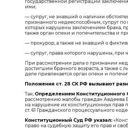
государственной регистрации заключени
ими;
— супруг, не знавший о наличии обстояте
признанного недееспособным, супруг по 
которых нарушены заключением брака, пр
также орган опеки и попечительства и пр
— прокурор, а также не знавший о фиктив
— супруг, права которого нарушены, при на
При рассмотрении дела о признании неде
достигшим брачного возраста, а также с 
деле привлекается орган опеки и попечит
Положения
ст. 28
СК РФ вызывают разн
Так,
Определением
Конституционного Су
рассмотрению жалобы граждан Авдеева 
на нарушение их конституционных прав п.
ст. 61 Гражданского процессуального ко
Конституционный Суд РФ указал:
«Конс
право на судебную защиту его прав и своб