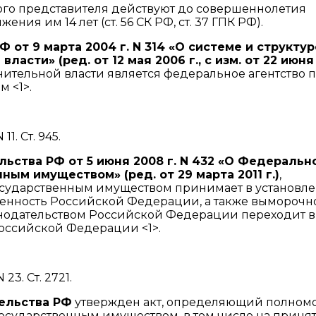
ого представителя действуют до совершеннолетия
ения им 14 лет (ст. 56 СК РФ, ст. 37 ГПК РФ).
 от 9 марта 2004 г. N 314 «О системе и структур
сти» (ред. от 12 мая 2006 г., с изм. от 22 июня
ительной власти является федеральное агентство 
 <1>.
1. Ст. 945.
ьства РФ от 5 июня 2008 г. N 432 «О Федеральн
ым имуществом» (ред. от 29 марта 2011 г.)
,
осударственным имуществом принимает в установл
венность Российской Федерации, а также выморочн
конодательством Российской Федерации переходит в
оссийской Федерации <1>.
23. Ст. 2721.
ельства РФ
утвержден акт, определяющий полном
осударственным имуществом, в том числе на приня