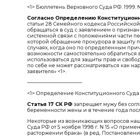
<1> Бюллетень Верховного Суда РФ. 1999. N 
Согласно
Определению
Конституционно
статьи 28 Семейного кодекса Российско
обращаться в суд с заявлением о призна
системной связи с положениями части пе
которой обращение прокурора в защиту п
случаях, когда оно по определенным прич
возможности самостоятельно обратиться 
использоваться для защиты прав и свобод
по себе не может рассматриваться как н
заявителя» <1>.
———————————
<1> Определение Конституционного Суда Р
Статья 17
СК РФ
запрещает мужу без согл
беременности жены и в течение года пос
Некоторые из возникающих вопросов наш
Суда РФ от 5 ноября 1998 г. N 15 «О при
расторжении брака» (в ред. Постановления