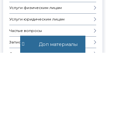
Услуги физическим лицам
Услуги юридическим лицам
Частые вопросы
Запись на консультацию
Доп материалы
Скачать презентацию компании
Контакты
Образцы документов
Узнавай о
новостях
первым