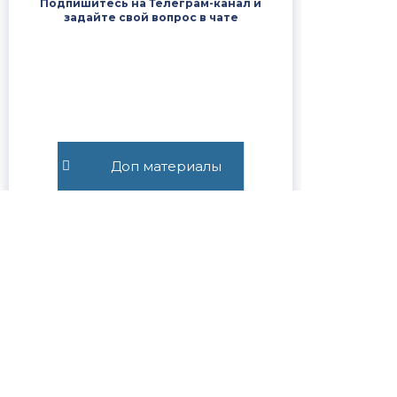
Подпишитесь на Телеграм-канал и
задайте свой вопрос в чате
Доп материалы
@SUVOROVLEGAL
ПОЛЕЗНЫЕ ССЫЛКИ
Наши победы в судах
Отзывы доверителей
Цены на услуги