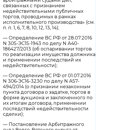
арбитражными судами дел,
связанных с признанием
недействительными публичных
торгов, проводимых в рамках
исполнительного производства» (см.
п. п. 1, 6, 7, 8, 10, 12, 13, 14);
— Определение ВС РФ от 28.07.2016
N 305-ЭС15-1943 по делу N А40-
186427/2013 (об оспаривании торгов
по реализации имущества должника
и применении последствий их
недействительности);
— Определение ВС РФ от 01.07.2016
N 306-ЭС16-3230 по делу N А57-
494/2014 (о признании незаконным
пункта договора о задатке, торгов в
форме аукциона и заключенного по
их итогам договора, применении
последствий недействительности
сделки);
— Постановление Арбитражного
суда Волго-Вятского округа от