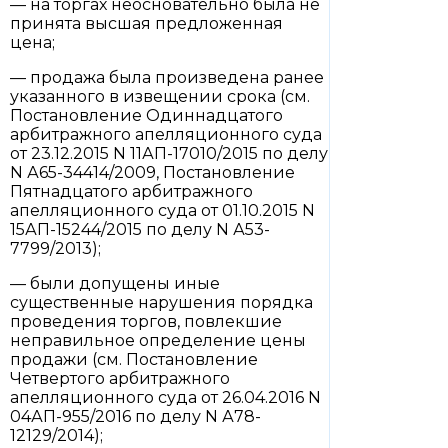
— на торгах неосновательно была не
принята высшая предложенная
цена;
— продажа была произведена ранее
указанного в извещении срока (см.
Постановление Одиннадцатого
арбитражного апелляционного суда
от 23.12.2015 N 11АП-17010/2015 по делу
N А65-34414/2009, Постановление
Пятнадцатого арбитражного
апелляционного суда от 01.10.2015 N
15АП-15244/2015 по делу N А53-
7799/2013);
— были допущены иные
существенные нарушения порядка
проведения торгов, повлекшие
неправильное определение цены
продажи (см. Постановление
Четвертого арбитражного
апелляционного суда от 26.04.2016 N
04АП-955/2016 по делу N А78-
12129/2014);