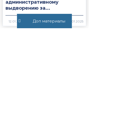
административному
выдворению за...
Доп материалы
1739
Все публикации
+7 (495) 532-54-57
+7 (926) 174-26-83
Консультация онлайн
Пн-Пт с 11.00 до 17.00