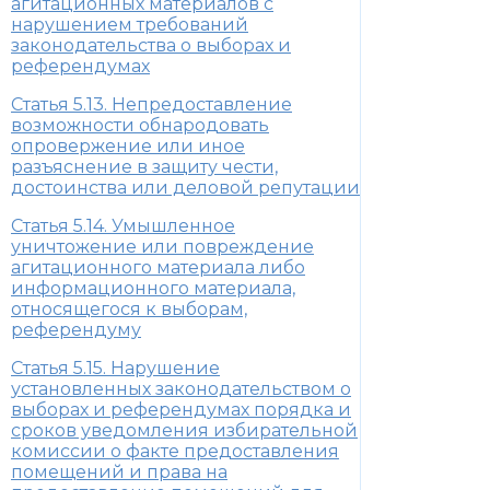
агитационных материалов с
нарушением требований
законодательства о выборах и
референдумах
Статья 5.13. Непредоставление
возможности обнародовать
опровержение или иное
разъяснение в защиту чести,
достоинства или деловой репутации
Статья 5.14. Умышленное
уничтожение или повреждение
агитационного материала либо
информационного материала,
относящегося к выборам,
референдуму
Статья 5.15. Нарушение
установленных законодательством о
выборах и референдумах порядка и
сроков уведомления избирательной
комиссии о факте предоставления
помещений и права на