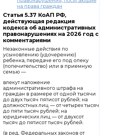
правонарушения, посягающие
на права граждан
Статья 5.37 КоАП РФ,
действующая редакция
кодекса об административных
правонарушениях на 2026 год с
комментариями
Незаконные действия по
усыновлению (удочерению)
ребенка, передаче его под опеку
(попечительство) или в приемную
семью —
влекут наложение
административного штрафа на
граждан в размере от одной тысячи
до двух тысяч пятисот рублей; на
должностных лиц — от четырех тысяч
до пяти тысяч рублей; на
юридических лиц — от двухсот
тысяч до пятисот тысяч рублей.
(в ред. Федеральных законов от