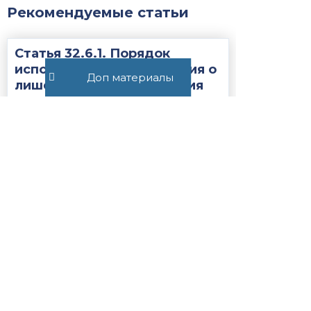
Рекомендуемые статьи
Статья 32.6.1. Порядок
исполнения постановления о
Доп материалы
лишении права управления
транспортным средством
соответствующего вида ...
2017
Статья 28.10.
Приостановление и
возобновление производства
по делу об
административном
правонарушении...