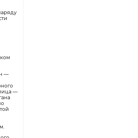
наряду
сти
иком
н —
рного
 лица —
гана
но
этой
м.
кого