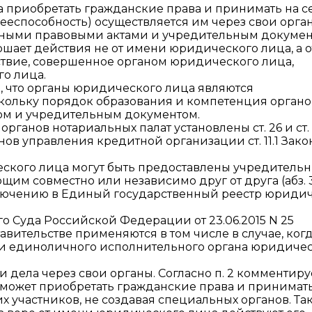
а приобретать гражданские права и принимать на с
ееспособность) осуществляется им через свои орга
 иными правовыми актами и учредительным докумен
шает действия не от имени юридического лица, а о
ствие, совершенное органом юридического лица,
о лица.
о, что органы юридического лица являются
скольку порядок образования и компетенция органо
ом и учредительным документом.
рганов нотариальных палат установлены ст. 26 и ст. 
нов управления кредитной организации ст. 11.1 Зако
ского лица могут быть предоставлены учредитель
 совместно или независимо друг от друга (абз. 3 п
включению в Единый государственный реестр юриди
го Суда Российской Федерации от 23.06.2015 N 25
авительстве применяются в том числе в случае, ког
и единоличного исполнительного органа юридиче
и дела через свои органы. Согласно п. 2 комментир
о может приобретать гражданские права и принимат
 участников, не создавая специальных органов. Так