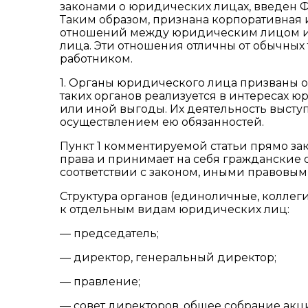
законами о юридических лицах, введен Фе
Таким образом, признана корпоративная
отношений между юридическим лицом и 
лица. Эти отношения отличны от обычны
работником.
1. Органы юридического лица призваны о
таких органов реализуется в интересах 
или иной выгоды. Их деятельность высту
осуществлением ею обязанностей.
Пункт 1 комментируемой статьи прямо за
права и принимает на себя гражданские 
соответствии с законом, иными правовы
Структура органов (единоличные, колле
к отдельным видам юридических лиц:
— председатель;
— директор, генеральный директор;
— правление;
— совет директоров, общее собрание акц