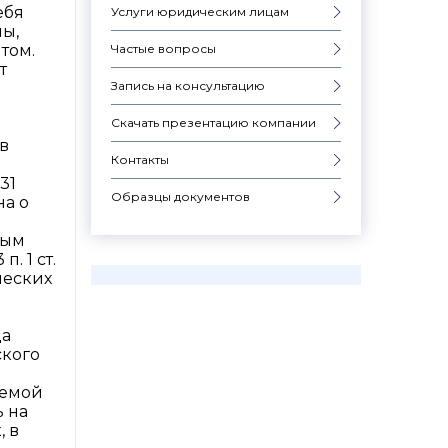
ебя
Услуги юридическим лицам
ны,
Частые вопросы
том.
т
Запись на консультацию
Скачать презентацию компании
в
Контакты
31
Образцы документов
на о
ным
. 1 ст.
ческих
да
ского
уемой
ь на
, в