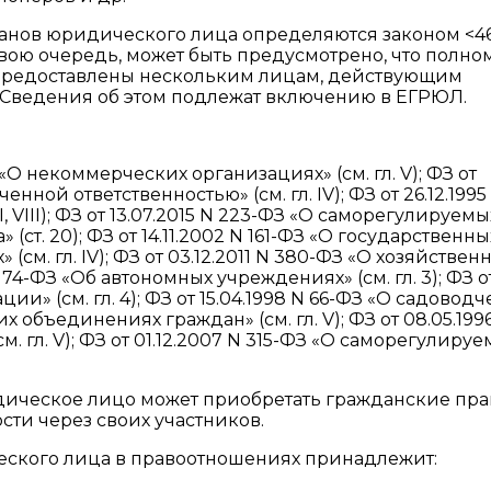
анов юридического лица определяются законом <4
вою очередь, может быть предусмотрено, что полно
 предоставлены нескольким лицам, действующим
. Сведения об этом подлежат включению в ЕГРЮЛ.
З «О некоммерческих организациях» (см. гл. V); ФЗ от
нной ответственностью» (см. гл. IV); ФЗ от 26.12.1995
, VIII); ФЗ от 13.07.2015 N 223-ФЗ «О саморегулируемы
ст. 20); ФЗ от 14.11.2002 N 161-ФЗ «О государственны
м. гл. IV); ФЗ от 03.12.2011 N 380-ФЗ «О хозяйствен
 N 174-ФЗ «Об автономных учреждениях» (см. гл. 3); ФЗ о
и» (см. гл. 4); ФЗ от 15.04.1998 N 66-ФЗ «О садоводч
бъединениях граждан» (см. гл. V); ФЗ от 08.05.1996
 гл. V); ФЗ от 01.12.2007 N 315-ФЗ «О саморегулиру
дическое лицо может приобретать гражданские пра
сти через своих участников.
ского лица в правоотношениях принадлежит: