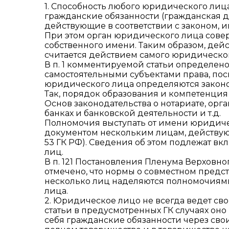
1. Способность любого юридического лиц
гражданские обязанности (гражданская д
действующие в соответствии с законом,
При этом орган юридического лица совер
собственного имени. Таким образом, дей
считается действием самого юридическог
В п. 1 комментируемой статьи определен
самостоятельными субъектами права, по
юридического лица определяются закон
Так, порядок образования и компетенция о
Основ законодательства о нотариате, орга
банках и банковской деятельности и т.д.
Полномочия выступать от имени юридиче
документом нескольким лицам, действующим
53 ГК РФ). Сведения об этом подлежат 
лиц.
В п. 121 Постановления Пленума Верховно
отмечено, что нормы о совместном предст
несколько лиц наделяются полномочиям
лица.
2. Юридическое лицо не всегда ведет сво
статьи в предусмотренных ГК случаях он
себя гражданские обязанности через своих