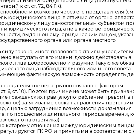
а вере от имени юридического лица действуют его
рий к ст. ст. 72, 84 ГК).
особности возможно через его представителя (см
ель юридического лица, в отличие от органа, являет
ридическому лицу самостоятельным субъектом пра
ни юридического лица, а не в качестве юридическ
ренности, выданной ему юридическим лицом, указа
государственного органа или органа местного
е в силу закона, иного правового акта или учредитель
но выступать от его имени, должно действовать в
ого лица добросовестно и разумно. Такую же обяз
ического лица наблюдательного или иного совета
ца, имеющие фактическую возможность определять д
конодательстве неразрывно связано с фактором
т. 6, ст. 10). По этой причине не может быть признан
е гражданских прав (злоупотребление правом), в 
рожное) затягивание срока направления претензии
р, с целью затруднения возможности доказывания
ла, по прошествии длительного периода времени, к
озложено на ответчика).
ласно которому отношения между юридическим лицом
 регулируются ГК РФ и принятыми в соответствии с