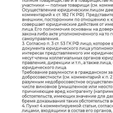
полном товариществе и в товариществе н
участники — полные товарищи (см. коммента
Осуществление юридическим лицом деесп
комментарий к ст. 182 ГК РФ). Представит
внешним, посторонним по отношению к ю
совершает юридические действия от име
лица. Его полномочия основаны на дове
закона либо акте уполномоченного на то 
самоуправления.
3. Согласно п. 3 ст. 53 ГК РФ лицо, которо
документа юридического лица уполномоче
интересах представляемого им юридическ
несут члены коллегиальных органов юрид
правления, дирекции и т.п., а также ли
юридического лица.
Требование разумности в гражданском за
добросовестности (см. комментарий к п. 2 с
разумным недобросовестное осуществлени
числе виновное (умышленное или неосто
причиняющее вред контрагенту (наприме
обстоятельств, имеющих значение для де
бремя доказывания таких обстоятельств в
4. Пункт 4 комментируемой статьи, сог
лицами, входящими в состав его органов,