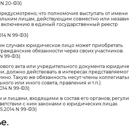
 N 20-ФЗ)
редусмотрено, что полномочия выступать от имени
ольким лицам, действующим совместно или незав
ат включению в единый государственный реестр
014 N 99-ФЗ)
ом случаях юридическое лицо может приобретать
гражданские обязанности через своих участников.
 N 99-ФЗ)
равового акта или учредительного документа юридич
ни, должно действовать в интересах представляемо
мно. Такую же обязанность несут члены коллегиаль
ого или иного совета, правления и т.п.).
2014 N 99-ФЗ)
и лицами, входящими в состав его органов, регул
ветствии с ним законами о юридических лицах.
5.2014 N 99-ФЗ)
е.