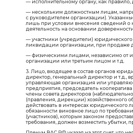
— исполнительному органу, как правило,
— нескольким должностным лицам, напр
с руководителем организации). Указанны
лишь при условии внесения сведений о 
деятельность на основании доверенности,
— участники (учредители) юридического
ликвидации организации, при продаже до
— физическими лицами, независимо от и
организации или третьим лицом и т.д.
3. Лицо, входящее в состав органов юр
директор, генеральный директор и т.д.
управляющая организация или управляющ
предприятия, председатель кооператива 
члены совета директоров (наблюдательно
(правления, дирекции) хозяйственного об
действовать в интересах юридического л
обязанности виновное лицо по требовани
(участников), которым законом предоста
требования, должен возместить убытки,
Пленум ВАС РФ указал на этот счет, что 