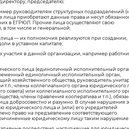
 директору, председателю;
имер руководителям структурных подразделений (
е лица приобретают данные права и несут обязанно
них в ЕГРЮЛ. Прочие лица осуществляют свою
 в том числе и генеральной;
 лица — их полномочия реализуются при создании,
ли в уставном капитале;
х участия в данной организации, например работн
идического лица (единоличный исполнительный орга
, временный единоличный исполнительный орган,
ий хозяйственного общества, руководитель унита
и т.п.; члены коллегиального органа юридического
го совета) или коллегиального исполнительного ор
щества, члены правления кооператива и т.п.), обяза
ица добросовестно и разумно. В случае нарушения 
ю юридического лица и (или) его учредителей
влено право на предъявление соответствующего
 причиненные юридическому лицу таким нарушение
негативные последствия, наступившие для юридичес