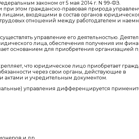
деральным законом от 5 мая 2014 г. N 99-ФЗ.
 и при этом гражданско-правовая природа управлен
лицами, входящими в состав органов юридическо
х трудовых отношений между работодателем и наем
существлять управление его деятельностью. Деятел
юридического лица, обеспечения получения им фин
пает основанием для приобретения организацией п
крепляет, что юридическое лицо приобретает граж
обязанности через свои органы, действующие в
ми актами и учредительным документом.
гиальные) управления дифференцируется примени
ионеров и др.