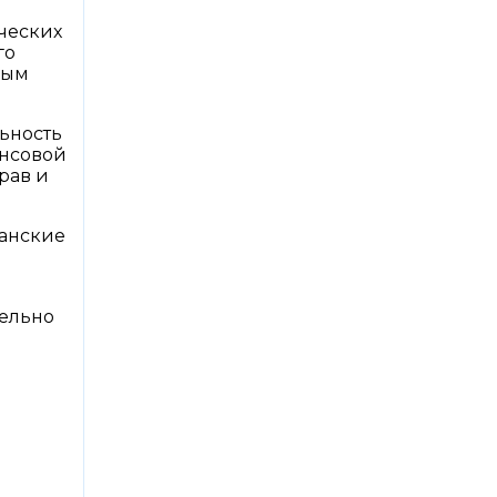
ческих
го
ным
ьность
ансовой
рав и
данские
тельно