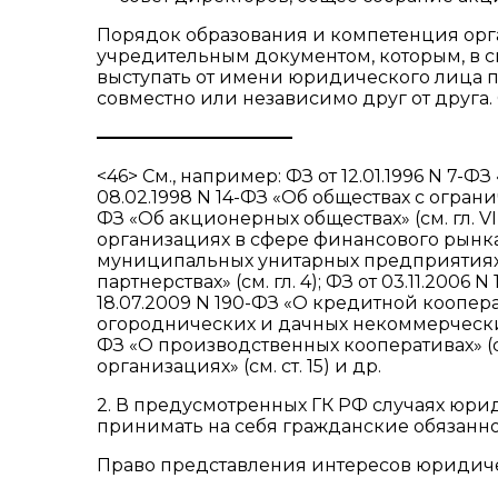
Порядок образования и компетенция орг
учредительным документом, которым, в с
выступать от имени юридического лица
совместно или независимо друг от друга
————————
———
<46> См., например: ФЗ от 12.01.1996 N 7-Ф
08.02.1998 N 14-ФЗ «Об обществах с ограниче
ФЗ «Об акционерных обществах» (см. гл. VII
организациях в сфере финансового рынка» (
муниципальных унитарных предприятиях» (с
партнерствах» (см. гл. 4); ФЗ от 03.11.2006
18.07.2009 N 190-ФЗ «О кредитной коопераци
огороднических и дачных некоммерческих о
ФЗ «О производственных кооперативах» (см.
организациях» (см. ст. 15) и др.
2. В предусмотренных ГК РФ случаях юри
принимать на себя гражданские обязанно
Право представления интересов юридиче