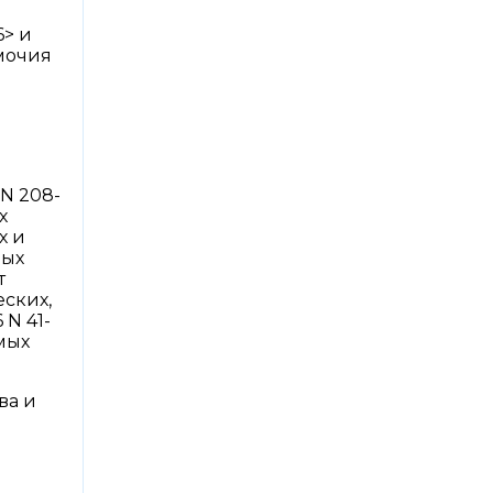
6> и
мочия
 N 208-
х
х и
ных
т
еских,
 N 41-
емых
ва и