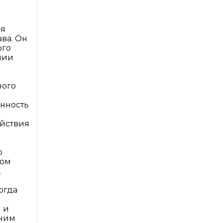
.
ся
ва. Он
ого
нии
ного
анность
ействия
о
том
,
огда
 и
 ним