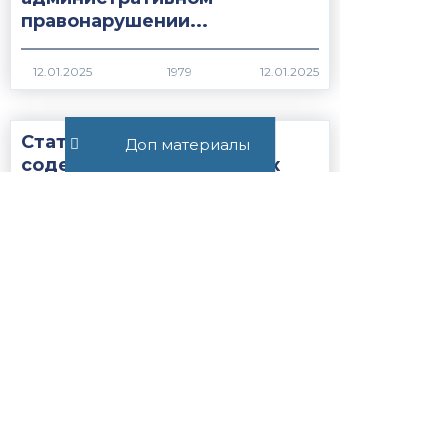
правонарушении...
1979
Статья 27.19.1. Сроки
Доп материалы
содержания иностранных
граждан или лиц без
гражданства, подлежащих
административному
выдворению за...
1741
Все публикации