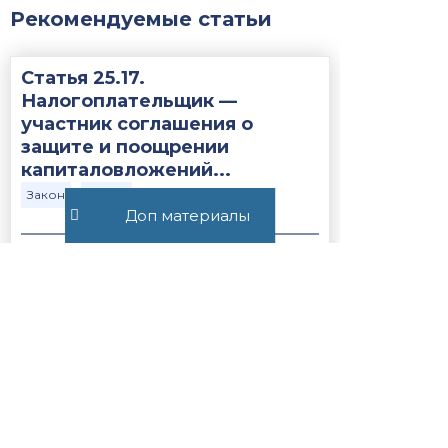
Рекомендуемые статьи
Статья 25.17.
Налогоплательщик —
участник соглашения о
защите и поощрении
капиталовложений...
Закон
НК РФ
Доп материалы
410
Постановление Пленума ВС
РФ №15 от 21.05.2026
ВС РФ
Закон
368