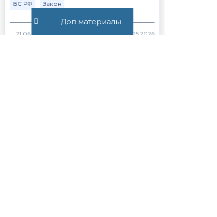
ВС РФ
Закон
Доп материалы
375
Статья 56.1. Особенности
применения пониженных
налоговых ставок, налоговых
льгот, пониженных тарифов
страховых взносов н...
Закон
НК РФ
1243
Все публикации