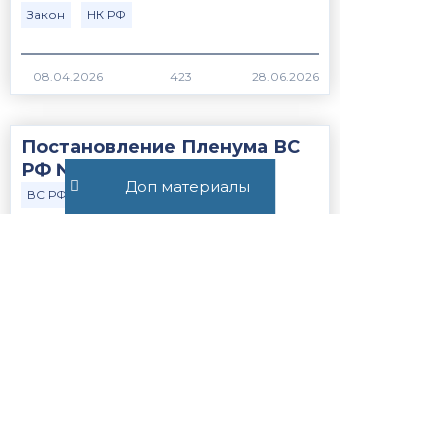
Закон
НК РФ
423
Постановление Пленума ВС
РФ №15 от 21.05.2026
Доп материалы
ВС РФ
Закон
384
Статья 56.1. Особенности
применения пониженных
налоговых ставок, налоговых
льгот, пониженных тарифов
страховых взносов н...
Закон
НК РФ