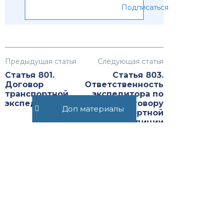
Подписаться
Предыдущая статья
Следующая статья
Статья 801.
Статья 803.
Договор
Ответственность
транспортной
экспедитора по
экспедиции
договору
Доп материалы
транспортной
экспедиции
Рекомендуемые статьи
Статья 25.17.
Налогоплательщик —
участник соглашения о
защите и поощрении